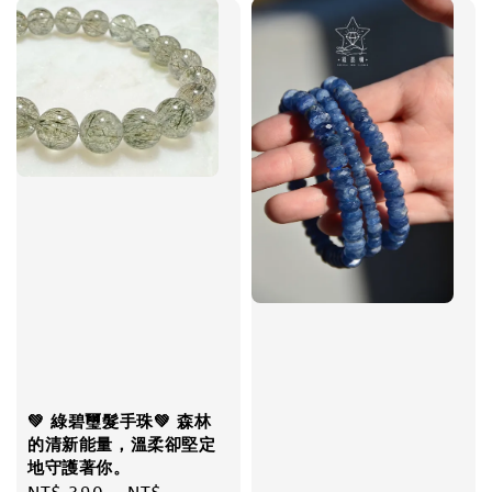
💚 綠碧璽髮手珠💚 森林
的清新能量，溫柔卻堅定
地守護著你。