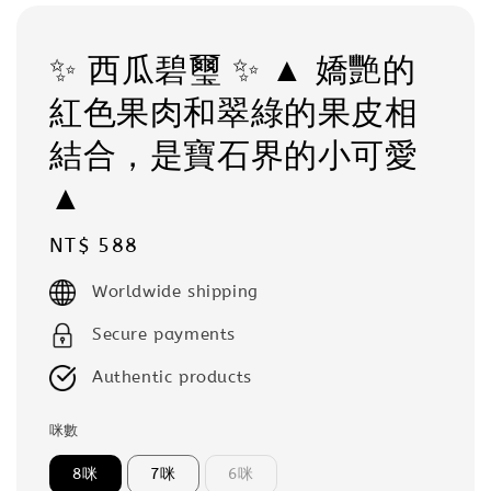
✨ 西瓜碧璽 ✨ ▲ 嬌艷的
紅色果肉和翠綠的果皮相
結合，是寶石界的小可愛
▲
Regular
NT$ 588
price
Worldwide shipping
Secure payments
Authentic products
咪數
8咪
7咪
6咪