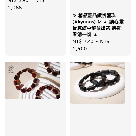
Regular
NT$ 390
-
NT$
price
1,088
✨ 精品藍晶鑽切盤珠
(#kyanos) ✨ ▲ 讓心靈
從束縛中解放出來 將能
看清一切 ▲
Regular
NT$ 720
-
NT$
price
1,400