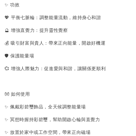
✨ 功效
💖 平衡七脈輪：調整能量流動，維持身心和諧
🔮 增強直覺力：提升靈性覺察
💰 吸引財富與貴人：帶來正向能量，開啟好機運
🛡 保護能量場
💞 增強人際魅力：促進愛與和諧，讓關係更順利
👐 如何使用
✨ 佩戴彩碧璽飾品，全天候調整能量場
✨ 冥想時握持彩碧璽，幫助開啟心輪與直覺力
✨ 放置於家中或工作空間，帶來正向磁場