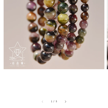
1
/
5