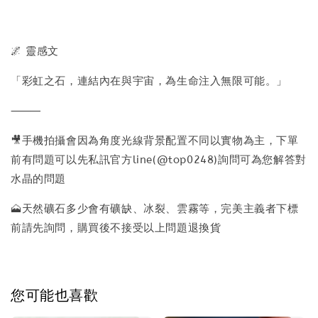
🌌 靈感文
「彩虹之石，連結內在與宇宙，為生命注入無限可能。」
⸻
🎥手機拍攝會因為角度光線背景配置不同以實物為主，下單
前有問題可以先私訊官方line(@top0248)詢問可為您解答對
水晶的問題
🗻天然礦石多少會有礦缺、冰裂、雲霧等，完美主義者下標
前請先詢問，購買後不接受以上問題退換貨
您可能也喜歡