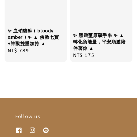
✨ 血珀貔貅 ( bloody
✨ 黑碧璽原礦手串 ✨ ▲
amber ) ✨ ▲ 佛教七寶
轉化負能量，平安順遂陪
+神獸雙重加持 ▲
伴著你 ▲
Regular
NT$ 789
Regular
NT$ 175
price
price
Follow us