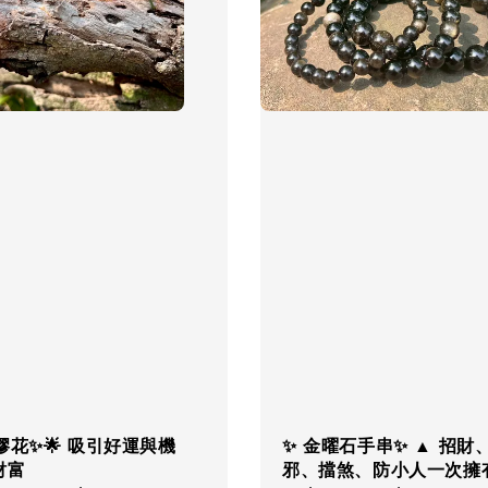
膠花✨🌟 吸引好運與機
✨ 金曜石手串✨ ▲ 招財
財富
邪、擋煞、防小人一次擁