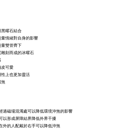
黑曜石結合

量情緒對自身的影響

量雙管齊下

雕刻而成的冰曜石



皮可愛

性上也更加靈活

煞
