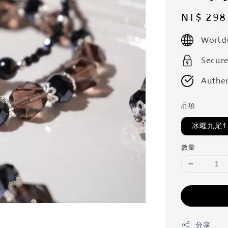
Regular
NT$ 298
price
World
Secur
Authen
品項
冰曜九尾1
數量
分享