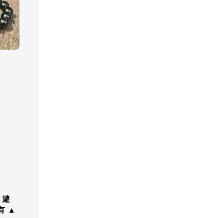
、避
有 ▲