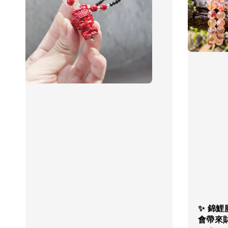
✨ 錦鯉
會帶來