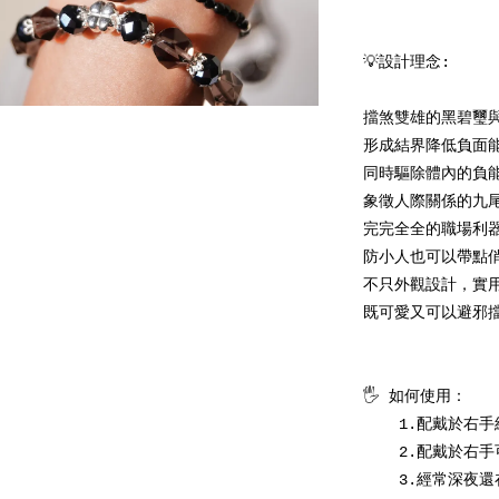
💡設計理念:

擋煞雙雄的黑碧璽與
形成結界降低負面能
同時驅除體內的負能
象徵人際關係的九尾
完完全全的職場利器
防小人也可以帶點俏
不只外觀設計，實用
既可愛又可以避邪擋
🖐️ 如何使用：

    1.配戴於右手經過磁場混濁處可以降低環境沖煞的影響

    2.配戴於右手可以形成屏障結界降低外界干擾

    3.經常深夜還在外的人配戴於右手可以降低沖煞
