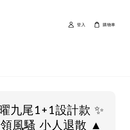
登入
購物車
冰曜九尾1+1設計款 ✨
獨領風騷 小人退散 ▲