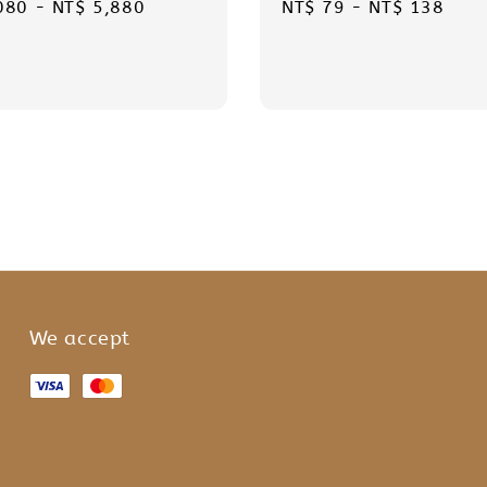
r
080
-
NT$ 5,880
Regular
NT$ 79
-
NT$ 138
price
We accept