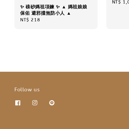
Regula
NT$ 1,
✨ 硃砂媽祖項鍊 ✨ ▲ 媽祖娘娘
price
保佑 避邪擋煞防小人 ▲
Regular
NT$ 218
price
Follow us