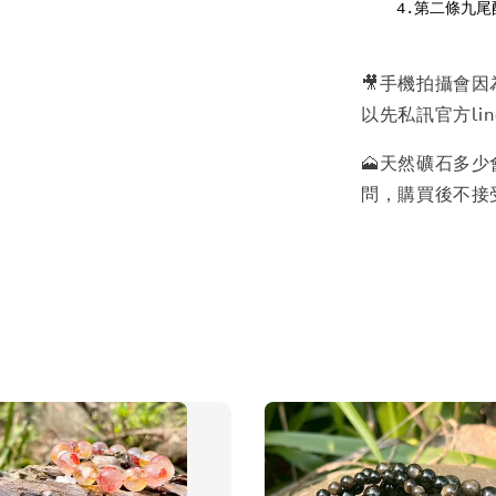
    4.第二條九尾配戴於左手可以幫助改善人際關係

🎥手機拍攝會
以先私訊官方lin
🗻天然礦石多
問，購買後不接