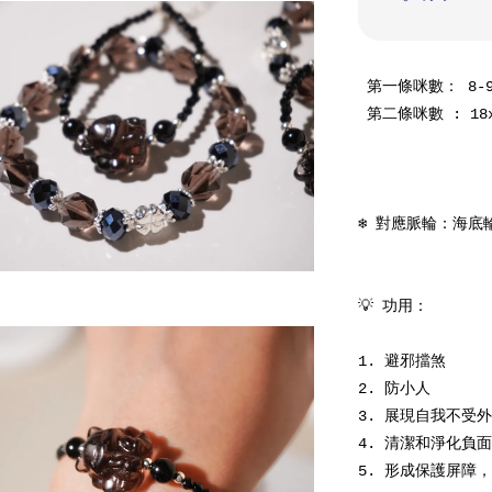
 第一條咪數： 8-9+冰曜石鑽切、8+黑碧璽盤切   手圍：15

 第二條咪數 : 18x18mm冰曜石九尾、6+冰曜石、3+黑碧璽鑽切 手圍:延長鍊

❄️ 對應脈輪：海底輪
💡 功用：

1. 避邪擋煞

2. 防小人

3. 展現自我不受外
4. 清潔和淨化負
5. 形成保護屏障