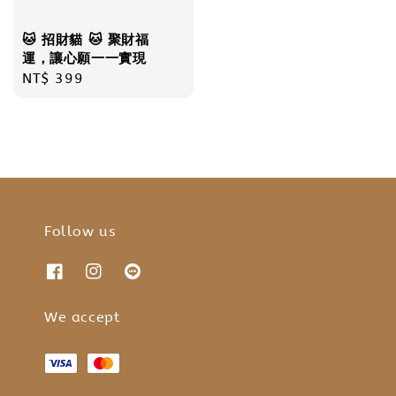
🐱 招財貓 🐱 聚財福
運，讓心願一一實現
Regular
NT$ 399
price
Follow us
We accept