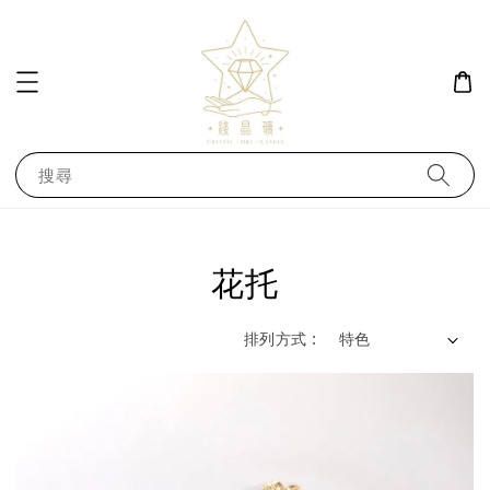
搜尋
花托
排列方式 :