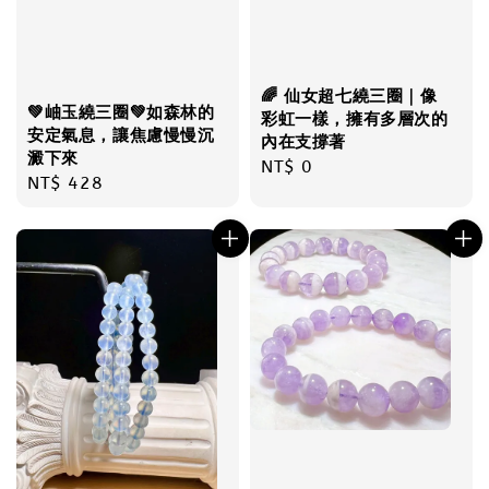
🌈 仙女超七繞三圈｜像
💚岫玉繞三圈💚如森林的
彩虹一樣，擁有多層次的
安定氣息，讓焦慮慢慢沉
內在支撐著
澱下來
Regular
NT$ 0
Regular
NT$ 428
price
price