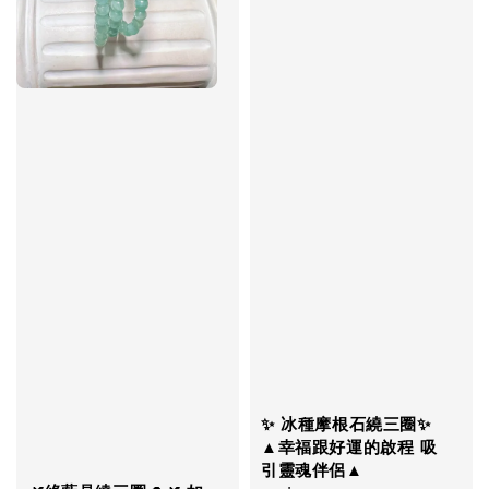
✨ 冰種摩根石繞三圈✨
▲幸福跟好運的啟程 吸
引靈魂伴侶▲