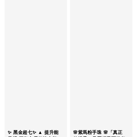
✨ 黑金超七✨ ▲ 提升能
🌸紫馬粉手珠 🌸「真正