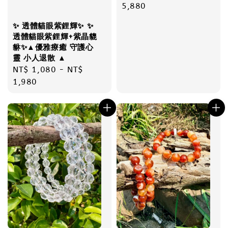
price
5,880
✨ 透體貓眼紫鋰輝✨ ✨
透體貓眼紫鋰輝+紫晶貔
貅✨▲優雅療癒 守護心
靈 小人退散 ▲
Regular
NT$ 1,080
-
NT$
price
1,980