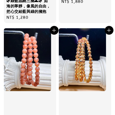
🌿綠藍晶繞三圈🌊🌿 如
Regular
NT$ 1,880
海的寧靜，像風的自由，
price
把心交給藍與綠的擁抱
Regular
NT$ 1,280
price