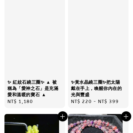
✨ 紅紋石繞三圈✨ ▲ 被
✨黃水晶繞三圈✨把太陽
稱為「愛神之石」是充滿
戴在手上，喚醒你內在的
愛和溫暖的寶石 ▲
光與豐盛
Regular
NT$ 1,180
Regular
NT$ 220
-
NT$ 399
price
price