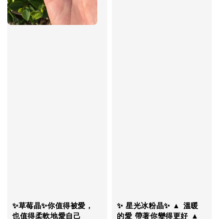
✨草莓晶✨你值得被愛，
✨ 星光冰粉晶✨ ▲ 溫暖
也值得柔軟地愛自己
的愛 帶著你變得更好 ▲