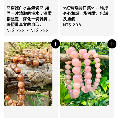
🤍淨體白水晶鑽切🤍 如
✨紅瑪瑙開口笑✨ ～維持
同一片清澈的湖水，溫柔
身心和諧、增強愛、忠誠
卻堅定，淨化一切雜質，
及勇氣
映照最真實的自己。
Regular
NT$ 298
Regular
NT$ 288
-
NT$ 298
price
price