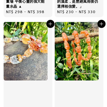
量場 平衡心靈的強大能
的溫柔，是歷經風雨後仍
量水晶 ▲
選擇相信愛。」
Regular
NT$ 298
-
NT$ 398
Regular
NT$ 230
-
NT$ 330
price
price