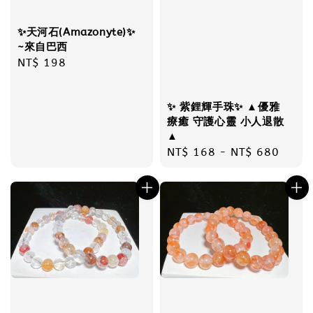
✨天河石(Amazonyte)✨
~來自巴西
Regular
NT$ 198
price
✨ 紫鋰輝手珠✨ ▲優雅
療癒 守護心靈 小人退散
▲
Regular
NT$ 168
-
NT$ 680
price