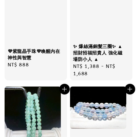
✨ 爆絲滿銅髮三圈✨ ▲
💜紫龍晶手珠💜喚醒內在
招財招福招貴人 強化磁
神性與智慧
場防小人 ▲
Regular
NT$ 888
Regular
NT$ 1,388
-
NT$
price
price
1,688