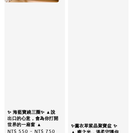
✨ 海藍寶繞三圈✨ ▲說
出口的心意，會為你打開
世界的一扇窗 ▲
✨薰衣草紫晶聚寶盆 ✨
Regular
NT$ 550
-
NT$ 750
▲ 癒之光，溫柔守護你