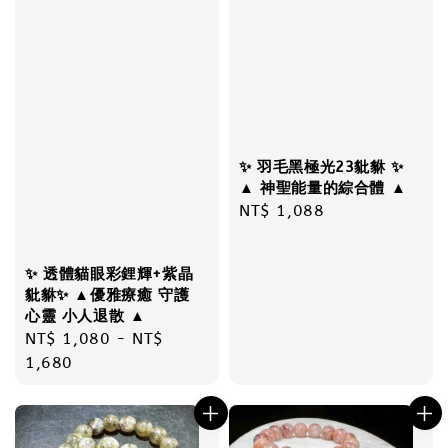
✨ 羽毛黑極光23豼貅 ✨
▲ 神聖能量的綜合體 ▲
Regular
NT$ 1,088
price
✨ 透體貓眼彩鋰輝+紫晶
豼貅✨ ▲優雅療癒 守護
心靈 小人退散 ▲
Regular
NT$ 1,080
-
NT$
price
1,680