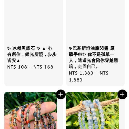
✨ 冰種黑耀石 ✨ ▲ 心
✨巴基斯坦油膽閃靈 原
有所信，銀光所照，步步
礦手串✨ 你不是孤單一
皆安▲
人，這道光會陪你穿越黑
暗，走回自己。
Regular
NT$ 108
-
NT$ 168
Regular
NT$ 1,380
-
NT$
price
price
1,880