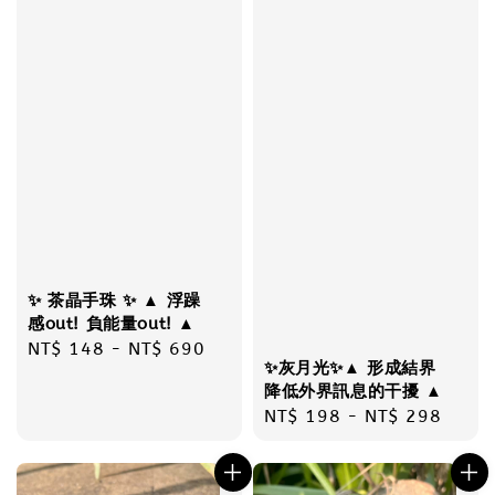
✨ 茶晶手珠 ✨ ▲ 浮躁
感out! 負能量out! ▲
Regular
NT$ 148
-
NT$ 690
✨灰月光✨▲ 形成結界
price
降低外界訊息的干擾 ▲
Regular
NT$ 198
-
NT$ 298
price