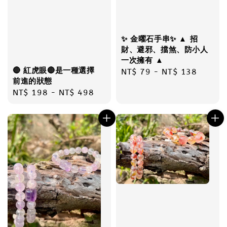
✨ 金曜石手串✨ ▲ 招
財、避邪、擋煞、防小人
一次擁有 ▲
🔴 紅虎眼🔴是一種選擇
Regular
NT$ 79
-
NT$ 138
前進的狀態
price
Regular
NT$ 198
-
NT$ 498
price