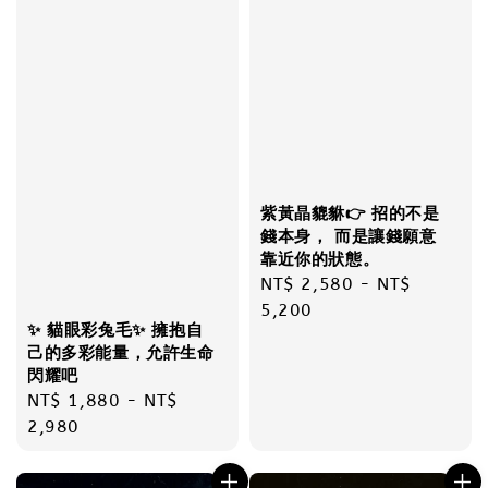
紫黃晶貔貅👉 招的不是
錢本身， 而是讓錢願意
靠近你的狀態。
Regular
NT$ 2,580
-
NT$
price
5,200
✨ 貓眼彩兔毛✨ 擁抱自
己的多彩能量，允許生命
閃耀吧
Regular
NT$ 1,880
-
NT$
price
2,980