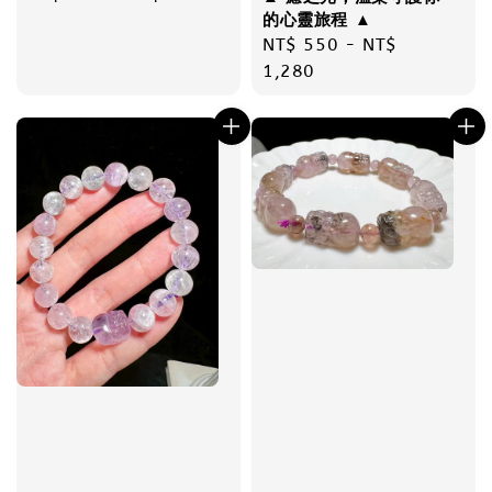
price
的心靈旅程 ▲
Regular
NT$ 550
-
NT$
price
1,280