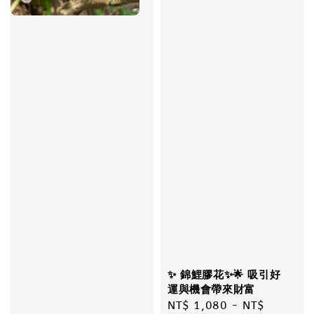
✨ 錦鯉膠花✨🌟 吸引好
運與機會帶來財富
Regular
NT$ 1,080
-
NT$