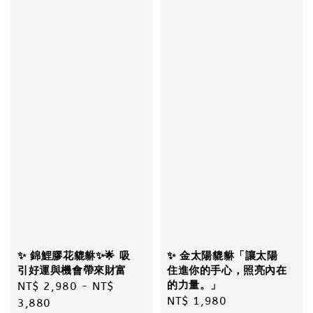
✨ 錦鯉膠花貔貅✨🌟 吸
✨ 金太陽貔貅「讓太陽
引好運與機會帶來財富
住進你的手心，照亮內在
的力量。」
Regular
NT$ 2,980
-
NT$
Regular
NT$ 1,980
price
3,880