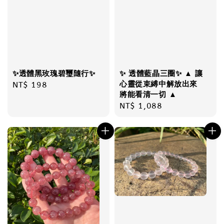
✨透體黑玫瑰碧璽隨行✨
✨ 透體藍晶三圈✨ ▲ 讓
心靈從束縛中解放出來
Regular
NT$ 198
將能看清一切 ▲
price
Regular
NT$ 1,088
price