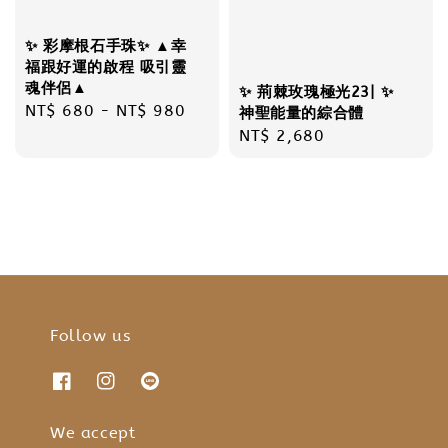
✨ 彩摩根石手珠✨ ▲幸
福跟好運的啟程 吸引靈
魂伴侶▲
✨ 荊棘玫瑰極光23| ✨
Regular
NT$ 680
-
NT$ 980
神聖能量的綜合體
price
Regular
NT$ 2,680
price
Follow us
We accept