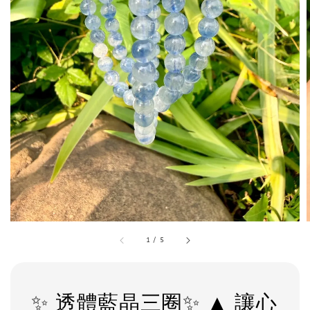
1
/
5
✨ 透體藍晶三圈✨ ▲ 讓心