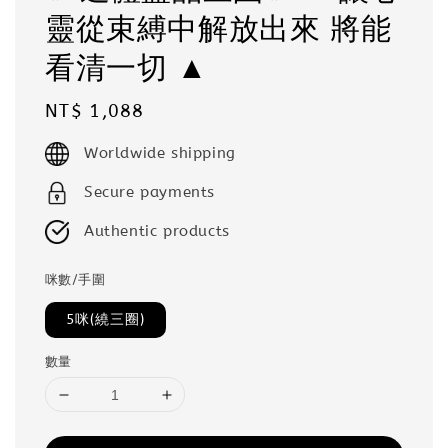
靈從束縛中解放出來 將能
看清一切 ▲
Regular
NT$ 1,088
price
Worldwide shipping
Secure payments
Authentic products
咪數/手圍
5咪(繞三圈)
數量