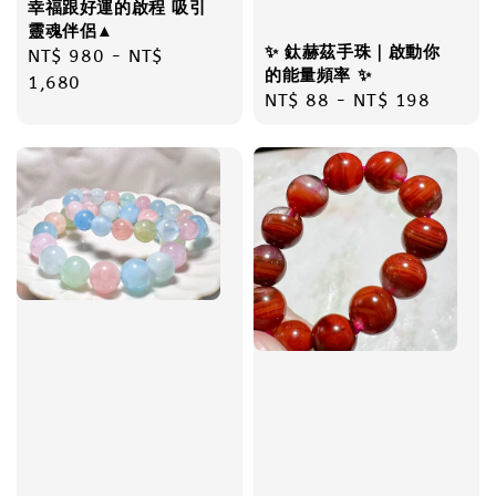
幸福跟好運的啟程 吸引
靈魂伴侶▲
✨ 鈦赫茲手珠｜啟動你
Regular
NT$ 980
-
NT$
的能量頻率 ✨
price
1,680
Regular
NT$ 88
-
NT$ 198
price