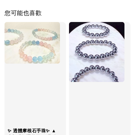
您可能也喜歡
✨ 透體摩根石手珠✨ ▲