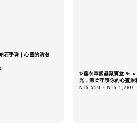
托帕石手珠｜心靈的清澈
r
0
✨薰衣草紫晶聚寶盆 ✨ ▲
光，溫柔守護你的心靈旅
Regular
NT$ 550
-
NT$ 1,280
price