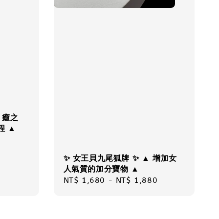
 癒之
程 ▲
✨ 女王貝九尾狐牌 ✨ ▲ 增加女
人氣質的加分寶物 ▲
Regular
NT$ 1,680
-
NT$ 1,880
price