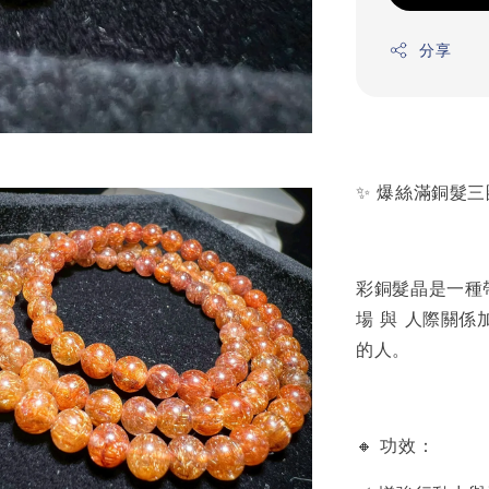
分享
✨ 爆絲滿銅髮三
彩銅髮晶是一種
場 與 人際關
的人。
🔸 功效：