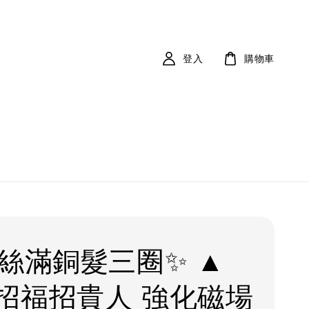
登入
購物車
爆絲滿銅髮三圈✨ ▲
招福招貴人 強化磁場