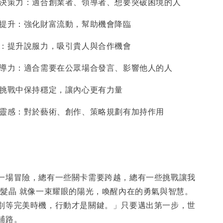
與決策力：適合創業者、領導者、想要突破困境的人
運提升：強化財富流動，幫助機會降臨
場：提升說服力，吸引貴人與合作機會
領導力：適合需要在公眾場合發言、影響他人的人
在挑戰中保持穩定，讓內心更有力量
與靈感：對於藝術、創作、策略規劃有加持作用
一場冒險，總有一些關卡需要跨越，總有一些挑戰讓我
銅髮晶 就像一束耀眼的陽光，喚醒內在的勇氣與智慧。
別等完美時機，行動才是關鍵。」只要邁出第一步，世
鋪路。