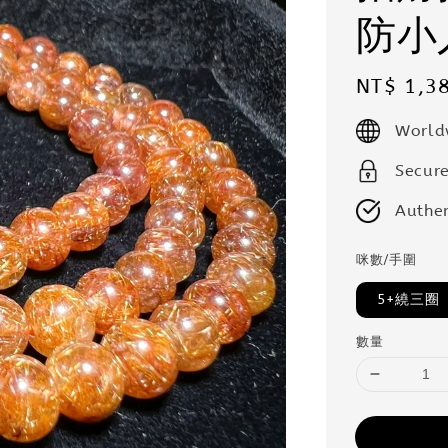
防小
Regular
NT$ 1,3
price
World
Secur
Authen
咪數/手圍
5+繞三圈
數量