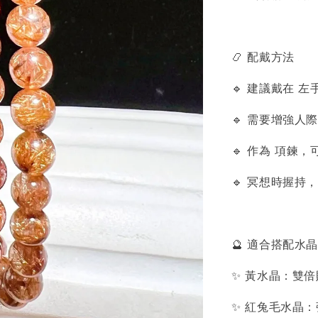
📿 配戴方法
🔹 建議戴在 
🔹 需要增強人
🔹 作為 項鍊
🔹 冥想時握
🔮 適合搭配水晶
✨ 黃水晶：雙
✨ 紅兔毛水晶