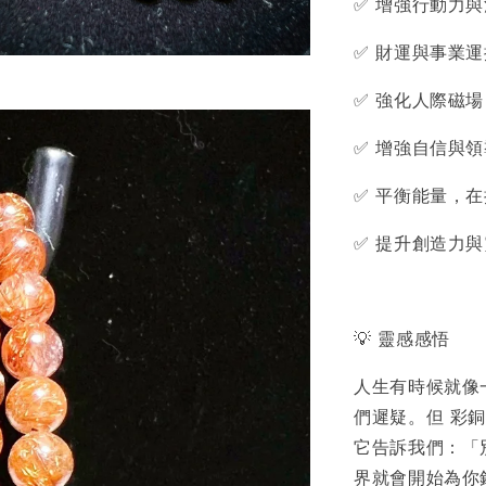
✅ 增強行動力
✅ 財運與事業
✅ 強化人際磁
✅ 增強自信與
✅ 平衡能量，
✅ 提升創造力
💡 靈感感悟
人生有時候就像
們遲疑。但 彩
它告訴我們：「
界就會開始為你