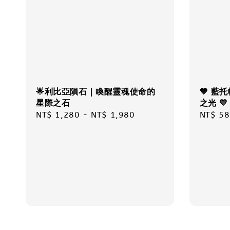
🌟利比亞隕石｜喚醒靈魂使命的
💙 藍
星際之石
之光 💙
Regular
NT$ 1,280
-
NT$ 1,980
Regula
NT$ 58
price
price