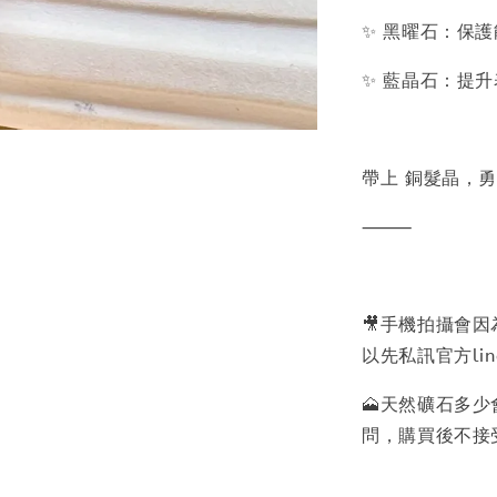
✨ 黑曜石：保
✨ 藍晶石：提
帶上 銅髮晶，
⸻
🎥手機拍攝會
以先私訊官方lin
🗻天然礦石多
問，購買後不接