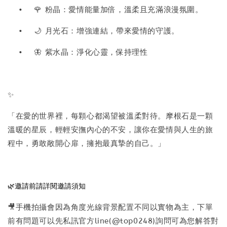
•
🌹 粉晶：愛情能量加倍，溫柔且充滿浪漫氛圍。
•
🌙 月光石：增強連結，帶來愛情的守護。
•
🦋 紫水晶：淨化心靈，保持理性
✨
「在愛的世界裡，每顆心都渴望被溫柔對待。摩根石是一顆
溫暖的星辰，輕輕安撫內心的不安，讓你在愛情與人生的旅
程中，勇敢敞開心扉，擁抱最真摯的自己。」
🌿邀請前請詳閱邀請須知
🎥手機拍攝會因為角度光線背景配置不同以實物為主，下單
前有問題可以先私訊官方line(@top0248)詢問可為您解答對