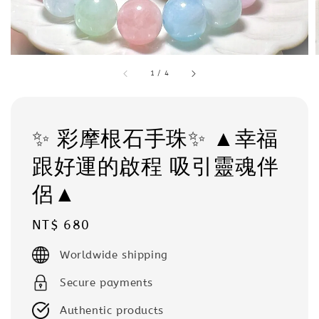
1
/
4
✨ 彩摩根石手珠✨ ▲幸福
跟好運的啟程 吸引靈魂伴
侶▲
Regular
NT$ 680
price
Worldwide shipping
Secure payments
Authentic products