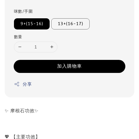
咪數/手圍
9+(15-16)
13+(16-17)
數量
加入購物車
分享
✨ 摩根石功效✨
💖 【主要功效】