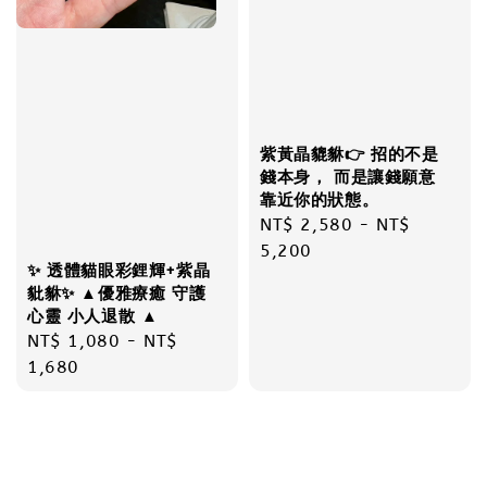
紫黃晶貔貅👉 招的不是
錢本身， 而是讓錢願意
靠近你的狀態。
Regular
NT$ 2,580
-
NT$
price
5,200
✨ 透體貓眼彩鋰輝+紫晶
豼貅✨ ▲優雅療癒 守護
心靈 小人退散 ▲
Regular
NT$ 1,080
-
NT$
price
1,680