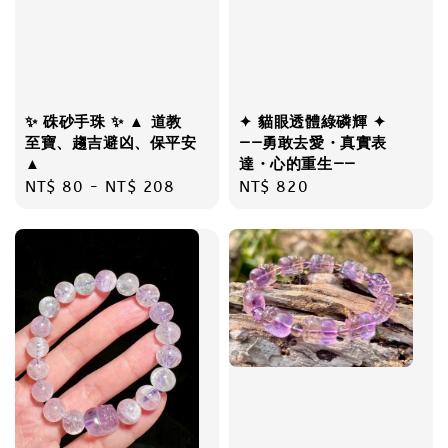
✨ 硃砂手珠 ✨ ▲ 道教
✦ 貓眼透體綠磷輝 ✦
至寶、趨吉避凶、保平安
——勇敢去愛・真實表
▲
達・心的重生——
Regular
NT$ 80
-
NT$ 208
Regular
NT$ 820
price
price