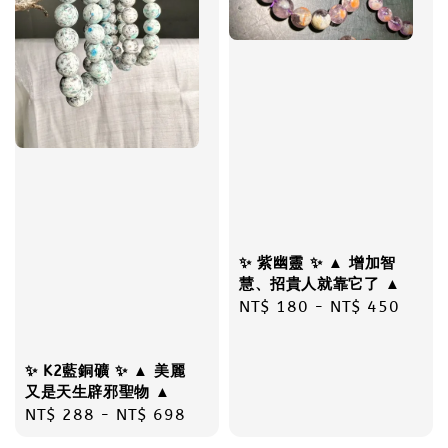
✨ 紫幽靈 ✨ ▲ 增加智
慧、招貴人就靠它了 ▲
Regular
NT$ 180
-
NT$ 450
price
✨ K2藍銅礦 ✨ ▲ 美麗
又是天生辟邪聖物 ▲
Regular
NT$ 288
-
NT$ 698
price