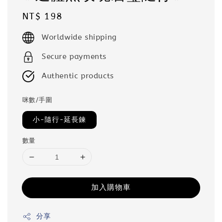
Regular
NT$ 198
price
Worldwide shipping
Secure payments
Authentic products
咪數/手圍
小-隨行-延長鍊
數量
加入購物車
分享