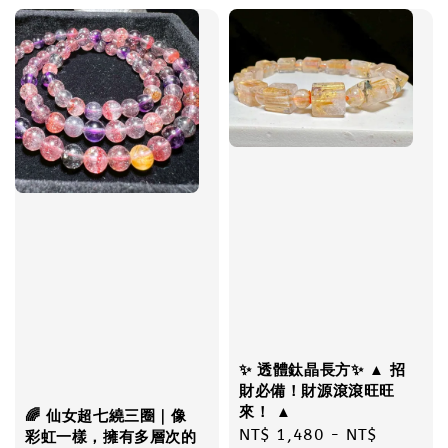
✨ 透體鈦晶長方✨ ▲ 招
財必備！財源滾滾旺旺
來！ ▲
🌈 仙女超七繞三圈｜像
Regular
NT$ 1,480
-
NT$
彩虹一樣，擁有多層次的