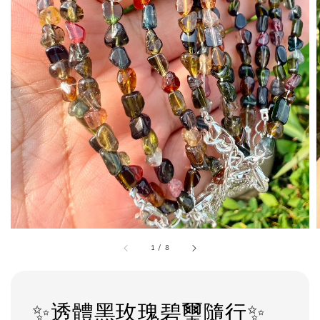
1
/
8
✨透體黑玫瑰碧璽隨行✨