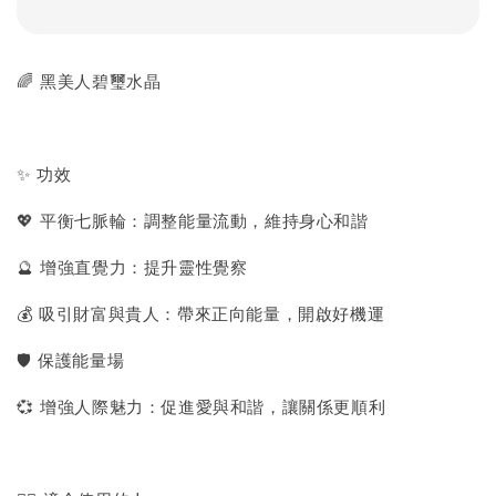
🌈 黑美人碧璽水晶
✨ 功效
💖 平衡七脈輪：調整能量流動，維持身心和諧
🔮 增強直覺力：提升靈性覺察
💰 吸引財富與貴人：帶來正向能量，開啟好機運
🛡 保護能量場
💞 增強人際魅力：促進愛與和諧，讓關係更順利