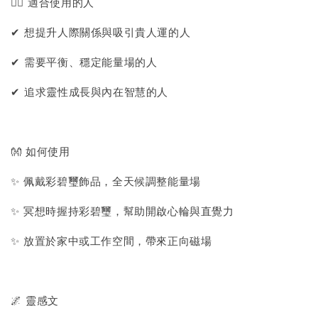
🙋‍♀️ 適合使用的人
✔ 想提升人際關係與吸引貴人運的人
✔ 需要平衡、穩定能量場的人
✔ 追求靈性成長與內在智慧的人
👐 如何使用
✨ 佩戴彩碧璽飾品，全天候調整能量場
✨ 冥想時握持彩碧璽，幫助開啟心輪與直覺力
✨ 放置於家中或工作空間，帶來正向磁場
🌌 靈感文