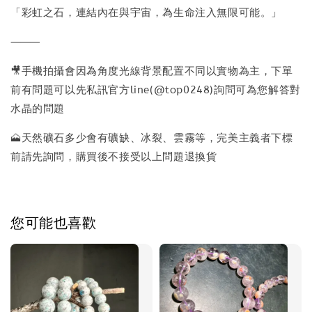
「彩虹之石，連結內在與宇宙，為生命注入無限可能。」
⸻
🎥手機拍攝會因為角度光線背景配置不同以實物為主，下單
前有問題可以先私訊官方line(@top0248)詢問可為您解答對
水晶的問題
🗻天然礦石多少會有礦缺、冰裂、雲霧等，完美主義者下標
前請先詢問，購買後不接受以上問題退換貨
您可能也喜歡