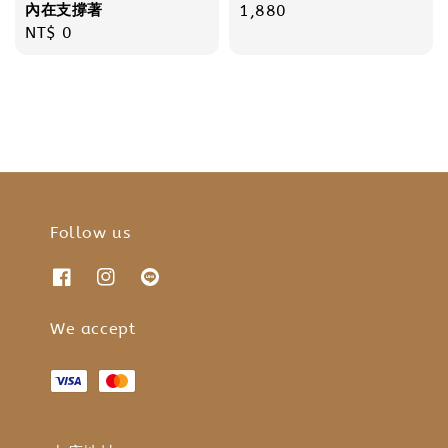
內在支撐著
price
1,880
Regular
NT$ 0
price
Follow us
We accept