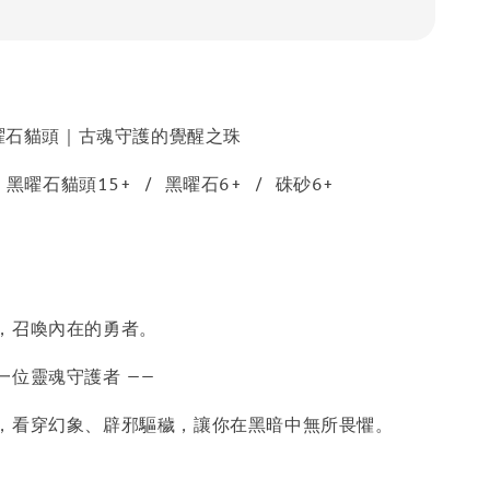
× 黑曜石貓頭｜古魂守護的覺醒之珠
黑曜石貓頭15+ / 黑曜石6+ / 硃砂6+
，召喚內在的勇者。
一位靈魂守護者 ——
，看穿幻象、辟邪驅穢，讓你在黑暗中無所畏懼。