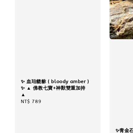
✨ 血珀貔貅 ( bloody amber )
✨ ▲ 佛教七寶+神獸雙重加持
▲
Regular
NT$ 789
price
✨青金石手