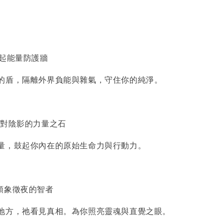
築起能量防護牆
的盾，隔離外界負能與雜氣，守住你的純淨。
面對陰影的力量之石
量，鼓起你內在的原始生命力與行動力。
頭象徵夜的智者
地方，祂看見真相。為你照亮靈魂與直覺之眼。