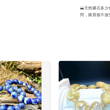
🗻天然礦石多
問，購買後不接