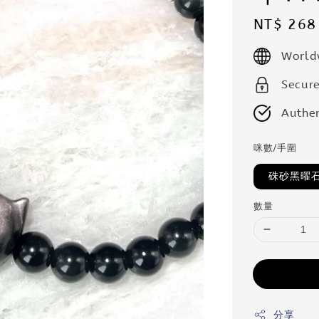
Regular
NT$ 268
price
World
Secur
Authen
咪數/手圍
硃砂黑曜石
數量
分享