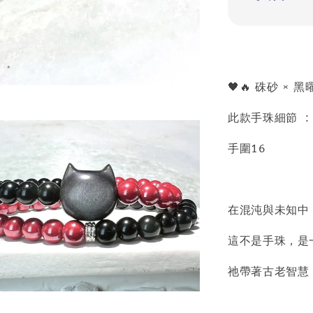
🖤🔥 硃砂 
此款手珠細節 : 
手圍16
在混沌與未知中
這不是手珠，是
祂帶著古老智慧