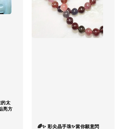
在的太
點亮方
🌈✨ 彩尖晶手珠✨當你願意閃