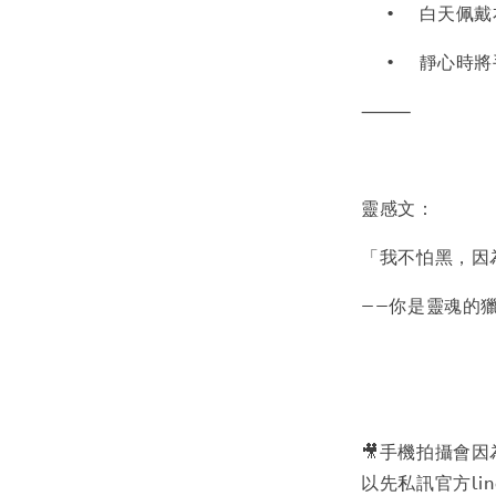
•
白天佩戴
•
靜心時將
⸻
靈感文：
「我不怕黑，因
——你是靈魂的
🎥手機拍攝會
以先私訊官方lin