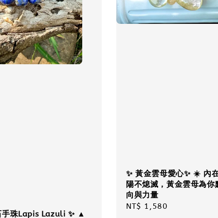
✨ 黃金雲母愛心✨ ☀️ 內
陽不熄滅，黃金雲母為你
向與力量
Regular
NT$ 1,580
珠Lapis Lazuli ✨ ▲
price