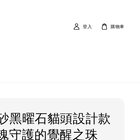
登入
購物車
硃砂黑曜石貓頭設計款
魂守護的覺醒之珠