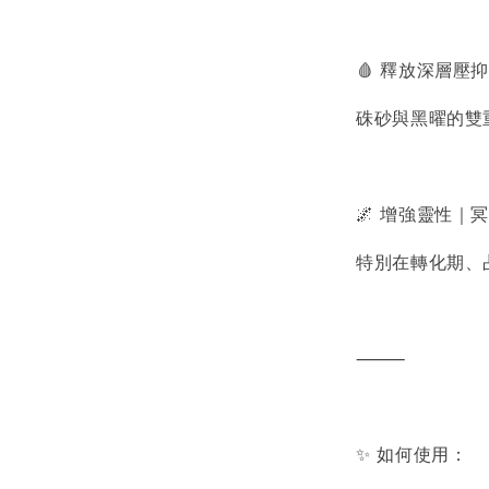
🩸 釋放深層壓抑
硃砂與黑曜的雙
🌌 增強靈性｜
特別在轉化期、
⸻
✨ 如何使用：