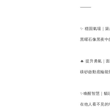
⸻
✨ 穩固氣場｜
黑曜石像黑夜中
🔥 提升勇氣｜
硃砂啟動底輪能
✨喚醒智慧｜貓
在他人看不見的