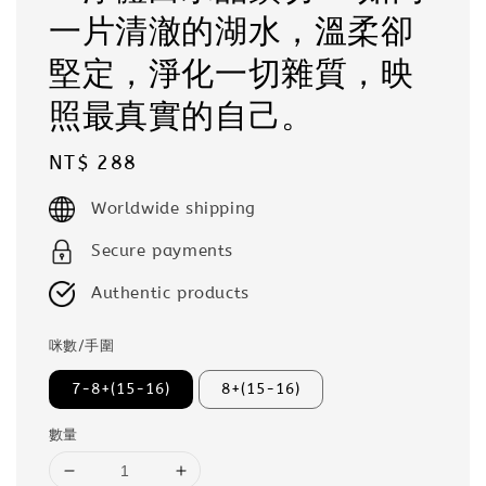
一片清澈的湖水，溫柔卻
堅定，淨化一切雜質，映
照最真實的自己。
Regular
NT$ 288
price
Worldwide shipping
Secure payments
Authentic products
咪數/手圍
7-8+(15-16)
8+(15-16)
數量