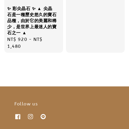
✨ 彩尖晶石 ✨ ▲ 尖晶
石是一種歷史悠久的寶石
品種，由於它的美麗和稀
少，是世界上最迷人的寶
石之一 ▲
Regular
NT$ 920
-
NT$
price
1,480
Follow us