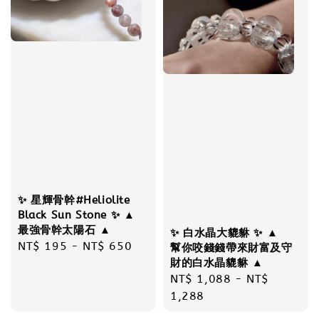
✨ 星輝骨幹#Heliolite
Black Sun Stone ✨ ▲
最強骨幹太陽石 ▲
✨ 白水晶大貔貅 ✨ ▲
Regular
NT$ 195
-
NT$ 650
幫你咬錢錢帶來財富及守
財的白水晶貔貅 ▲
price
Regular
NT$ 1,088
-
NT$
price
1,288