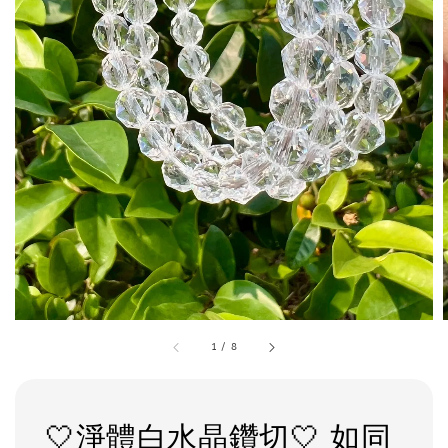
1
/
8
🤍淨體白水晶鑽切🤍 如同