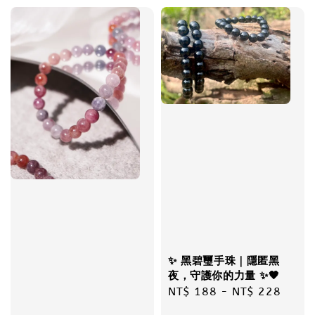
✨ 黑碧璽手珠｜隱匿黑
夜，守護你的力量 ✨🖤
Regular
NT$ 188
-
NT$ 228
price