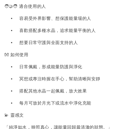
🧑‍🤝‍🧑 適合使用的人
•
容易受外界影響、想保護能量場的人
•
喜歡搭配多種水晶，追求能量平衡的人
•
想要日常守護與全面支持的人
👐 如何使用
•
日常佩戴，形成能量防護與淨化
•
冥想或專注時握在手心，幫助清晰與安靜
•
搭配其他水晶一起佩戴，放大效果
•
每月可放於月光下或流水中淨化充能
💫 靈感文
「純淨如水，映照真心，讓能量回歸最清澈的狀態。」