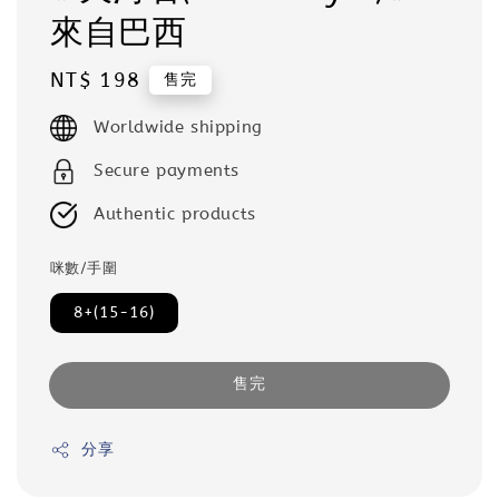
來自巴西
Regular
NT$ 198
售完
price
Worldwide shipping
Secure payments
Authentic products
咪數/手圍
8+(15-16)
售完
分享