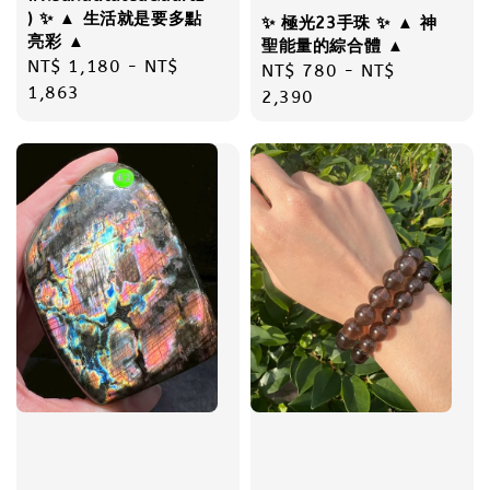
) ✨ ▲ 生活就是要多點
✨ 極光23手珠 ✨ ▲ 神
亮彩 ▲
聖能量的綜合體 ▲
Regular
NT$ 1,180
-
NT$
Regular
NT$ 780
-
NT$
price
1,863
price
2,390