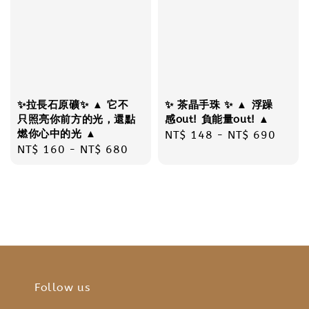
✨拉長石原礦✨ ▲ 它不
✨ 茶晶手珠 ✨ ▲ 浮躁
只照亮你前方的光，還點
感out! 負能量out! ▲
燃你心中的光 ▲
Regular
NT$ 148
-
NT$ 690
Regular
NT$ 160
-
NT$ 680
price
price
Follow us