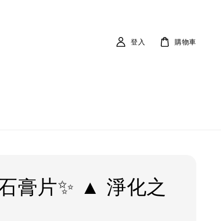
登入
購物車
透石膏片✨ ▲ 淨化之
▲