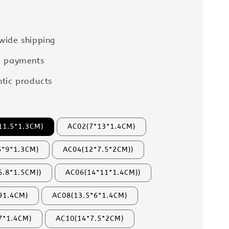
wide shipping
e payments
tic products
11.5*1.3CM)
AC02(7*13*1.4CM)
5*9*1.3CM)
AC04(12*7.5*2CM))
6.8*1.5CM))
AC06(14*11*1.4CM))
91.4CM)
AC08(13.5*6*1.4CM)
7*1.4CM)
AC10(14*7.5*2CM)