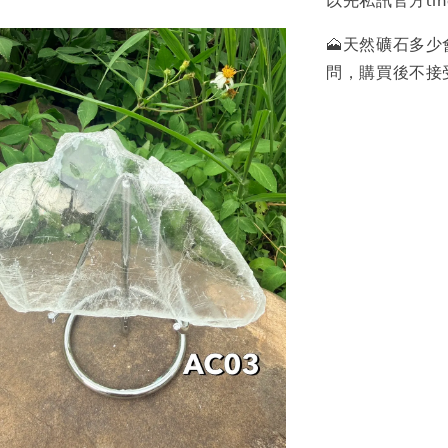
以先私訊官方lin
🗻天然礦石多
問，購買後不接