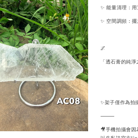
✨ 能量清理：
✨ 空間調頻：
🌌
「透石膏的純淨
✨架子僅作為拍
⸻
🎥手機拍攝會