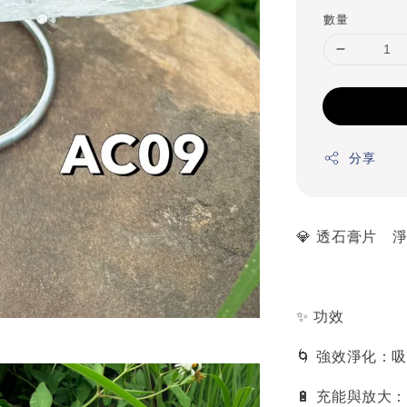
數量
分享
💎 透石膏片 
✨ 功效
🌀 強效淨化
🔋 充能與放