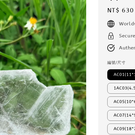
Regular
NT$ 630
price
World
Secur
Authen
編號/尺寸
AC01(11*
1AC03(4.
AC05(10*
AC07(14*
AC09(18*