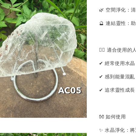
🌿 空間淨化
🔮 連結靈性
🙋‍♀️ 適合使用的
✔ 經常使用水
✔ 感到能量混
✔ 追求靈性成
👐 如何使用
✨ 水晶淨化：