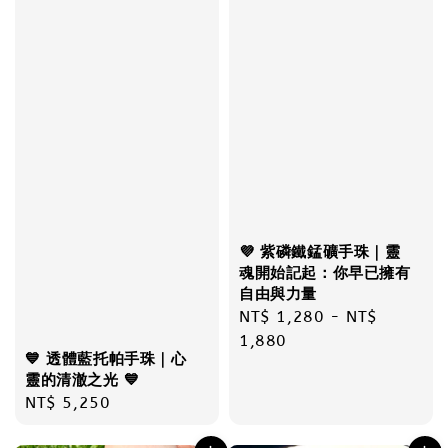
💜 紫磷鐵錳礦手珠｜靈
魂開始記起：你早已擁有
自由與力量
Regular
NT$ 1,280
-
NT$
price
1,880
💙 透體藍托帕手珠｜心
靈的清澈之光 💙
Regular
NT$ 5,250
price