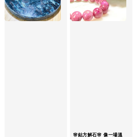
🌸鈷方解石🌸 像一場溫