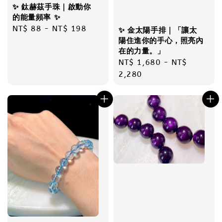
✨ 鈦赫茲手珠｜啟動你
的能量頻率 ✨
Regular
NT$ 88
-
NT$ 198
✨ 金太陽手排｜「讓太
price
陽住進你的手心，照亮內
在的力量。」
Regular
NT$ 1,680
-
NT$
price
2,280