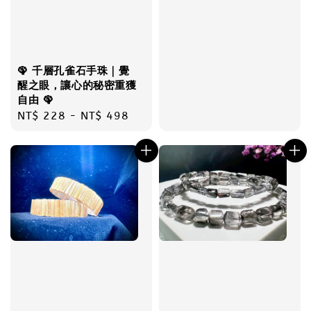
🦚 千層孔雀石手珠｜覺
醒之眼，讓心的秘密重獲
自由 🦚
Regular
NT$ 228
-
NT$ 498
price