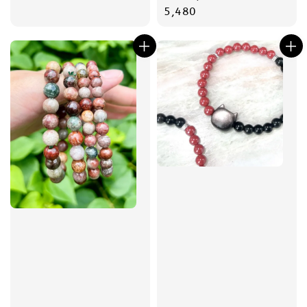
price
5,480