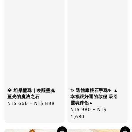
💎 坦桑盤珠｜喚醒靈魂
✨ 透體摩根石手珠✨ ▲
藍光的魔法之石
幸福跟好運的啟程 吸引
靈魂伴侶▲
Regular
NT$ 666
-
NT$ 888
Regular
NT$ 980
-
NT$
price
price
1,680