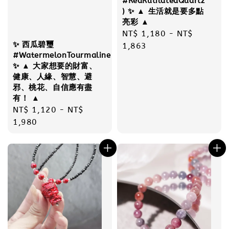
#RedRutilatedQuartz
) ✨ ▲ 生活就是要多點
亮彩 ▲
Regular
NT$ 1,180
-
NT$
✨ 西瓜碧璽
price
1,863
#WatermelonTourmaline
✨ ▲ 大家想要的財富、
健康、人緣、智慧、避
邪、桃花、自信應有盡
有！ ▲
Regular
NT$ 1,120
-
NT$
price
1,980