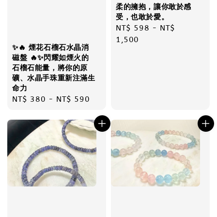
柔的擁抱，讓你敢於感
受，也敢於愛。
Regular
NT$ 598
-
NT$
price
1,500
✨🔥 煙花石榴石水晶消
磁盤 🔥✨閃耀如煙火的
石榴石能量，將你的原
礦、水晶手珠重新注滿生
命力
Regular
NT$ 380
-
NT$ 590
price