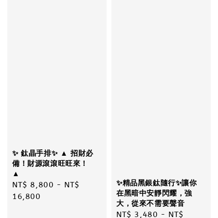
✨ 鈦晶手排✨ ▲ 招財必
備！財源滾滾旺旺來！
▲
✨精品黑銀鈦隨行✨讓你
Regular
NT$ 8,800
-
NT$
在黑暗中安靜閃耀，強
price
16,800
大，從來不需要聲音
Regular
NT$ 3,480
-
NT$