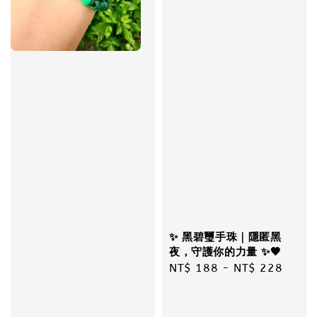
✨ 黑碧璽手珠｜隱匿黑
夜，守護你的力量 ✨🖤
Regular
NT$ 188
-
NT$ 228
price