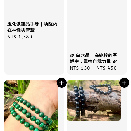
玉化紫龍晶手珠｜喚醒內
在神性與智慧
Regular
NT$ 1,580
price
🌿 白水晶｜在純粹的寧
靜中，重拾自我力量 🌿
Regular
NT$ 150
-
NT$ 450
price