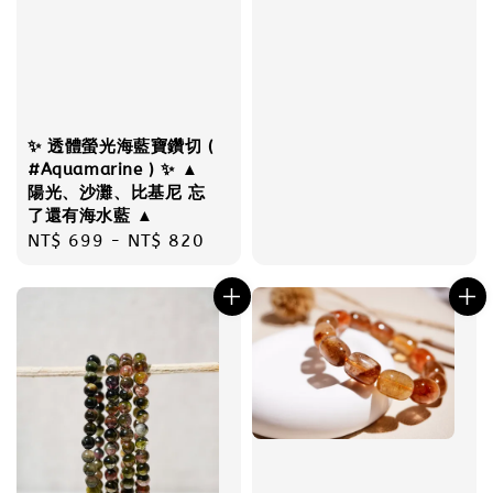
price
✨ 透體螢光海藍寶鑽切 (
#Aquamarine ) ✨ ▲
陽光、沙灘、比基尼 忘
了還有海水藍 ▲
Regular
NT$ 699
-
NT$ 820
price