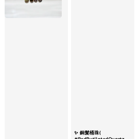
✨ 銅髮桶珠(