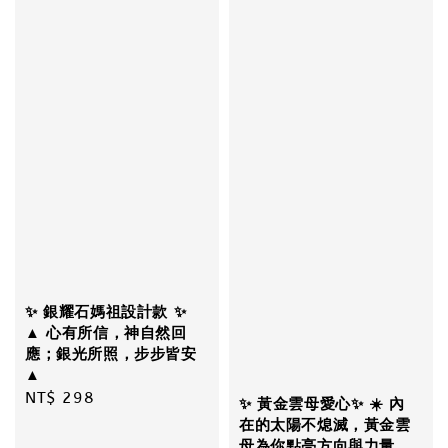
✨ 銀耀石媽祖設計款 ✨
▲ 心有所信，神自然回
應；銀光所照，步步皆安
▲
Regular
NT$ 298
✨ 黃金雲母愛心✨ ☀️ 內
price
在的太陽不熄滅，黃金雲
母為你點亮方向與力量