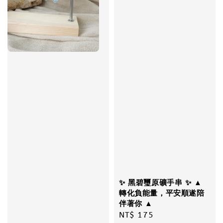
✨ 黑碧璽原礦手串 ✨ ▲
轉化負能量，平安順遂陪
伴著你 ▲
Regular
NT$ 175