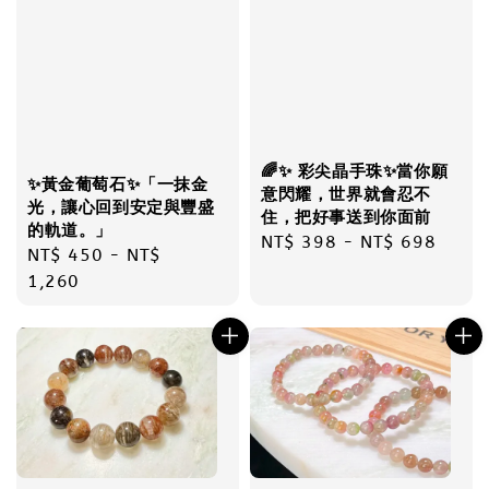
🌈✨ 彩尖晶手珠✨當你願
✨黃金葡萄石✨「一抹金
意閃耀，世界就會忍不
光，讓心回到安定與豐盛
住，把好事送到你面前
的軌道。」
Regular
NT$ 398
-
NT$ 698
Regular
NT$ 450
-
NT$
price
price
1,260