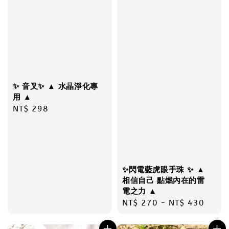
✨ 音叉✨ ▲ 水晶淨化專
用 ▲
Regular
NT$ 298
price
✨閃電藍虎眼手珠 ✨ ▲
相信自己 點燃內在的雷
電之力 ▲
Regular
NT$ 270
-
NT$ 430
price