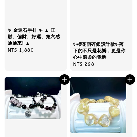
✨ 金運石手排 ✨ ▲ 正
財、偏財、好運、第六感
通通來! ▲
✨櫻花雨碎銀設計款✨落
Regular
NT$ 1,880
下的不只是花瓣，更是你
price
心中溫柔的覺醒
Regular
NT$ 298
price