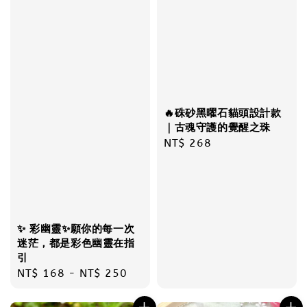
🔥硃砂黑曜石貓頭設計款
｜古魂守護的覺醒之珠
Regular
NT$ 268
price
✨ 彩幽靈✨願你的每一次
迷茫，都是彩色幽靈在指
引
Regular
NT$ 168
-
NT$ 250
price