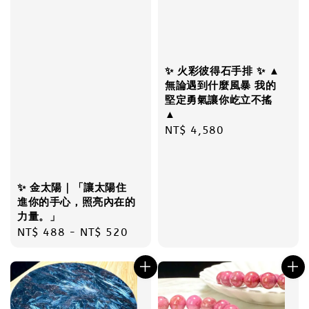
✨ 火彩彼得石手排 ✨ ▲
無論遇到什麼風暴 我的
堅定勇氣讓你屹立不搖
▲
Regular
NT$ 4,580
price
✨ 金太陽｜「讓太陽住
進你的手心，照亮內在的
力量。」
Regular
NT$ 488
-
NT$ 520
price