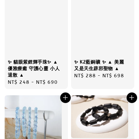
✨ 貓眼紫鋰輝手珠✨ ▲
✨ K2藍銅礦 ✨ ▲ 美麗
優雅療癒 守護心靈 小人
又是天生辟邪聖物 ▲
退散 ▲
Regular
NT$ 288
-
NT$ 698
Regular
NT$ 248
-
NT$ 690
price
price