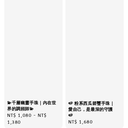
💫千層幽靈手珠｜內在世
🍉 粉系西瓜碧璽手珠｜
界的調頻師💫
愛自己，是最深的守護
Regular
NT$ 1,080
-
NT$
🍉
Regular
NT$ 1,680
price
1,380