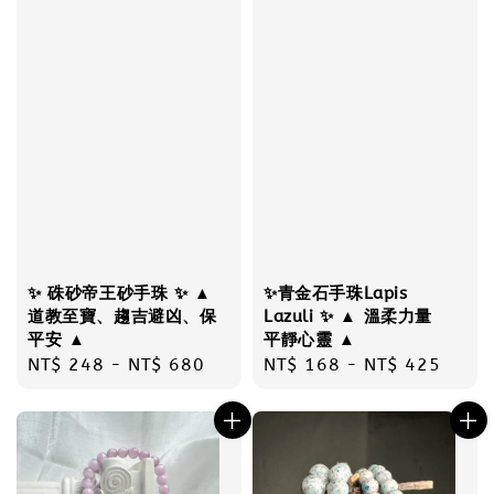
✨ 硃砂帝王砂手珠 ✨ ▲
✨青金石手珠Lapis
道教至寶、趨吉避凶、保
Lazuli ✨ ▲ 溫柔力量
平安 ▲
平靜心靈 ▲
Regular
NT$ 248
-
NT$ 680
Regular
NT$ 168
-
NT$ 425
price
price