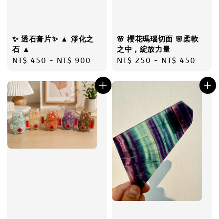
✨ 透石膏片✨ ▲ 淨化之
🌸 櫻花瑪瑙切面 🌸柔軟
石 ▲
之中，綻放力量
Regular
NT$ 450
-
NT$ 900
Regular
NT$ 250
-
NT$ 450
price
price