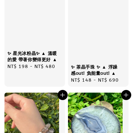
✨ 星光冰粉晶✨ ▲ 溫暖
的愛 帶著你變得更好 ▲
Regular
NT$ 198
-
NT$ 480
✨ 茶晶手珠 ✨ ▲ 浮躁
price
感out! 負能量out! ▲
Regular
NT$ 148
-
NT$ 690
price