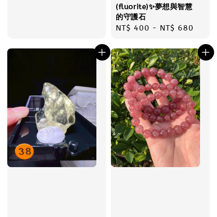
(fluorite)✨夢想與智慧
的守護石
Regular
NT$ 400
-
NT$ 680
price