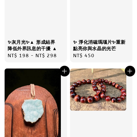
✨灰月光✨▲ 形成結界
✨ 淨化消磁瑪瑙片✨重新
降低外界訊息的干擾 ▲
點亮你與水晶的光芒
Regular
NT$ 198
-
NT$ 298
Regular
NT$ 450
price
price