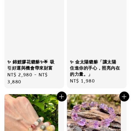
✨ 錦鯉膠花貔貅✨🌟 吸
✨ 金太陽貔貅「讓太陽
引好運與機會帶來財富
住進你的手心，照亮內在
的力量。」
Regular
NT$ 2,980
-
NT$
Regular
NT$ 1,980
price
3,880
price