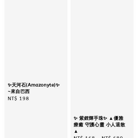
✨天河石(Amazonyte)✨
~來自巴西
Regular
NT$ 198
price
✨ 紫鋰輝手珠✨ ▲優雅
療癒 守護心靈 小人退散
▲