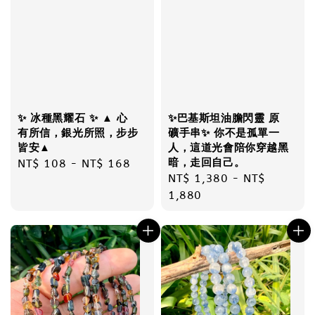
✨ 冰種黑耀石 ✨ ▲ 心
✨巴基斯坦油膽閃靈 原
有所信，銀光所照，步步
礦手串✨ 你不是孤單一
皆安▲
人，這道光會陪你穿越黑
暗，走回自己。
Regular
NT$ 108
-
NT$ 168
Regular
NT$ 1,380
-
NT$
price
price
1,880