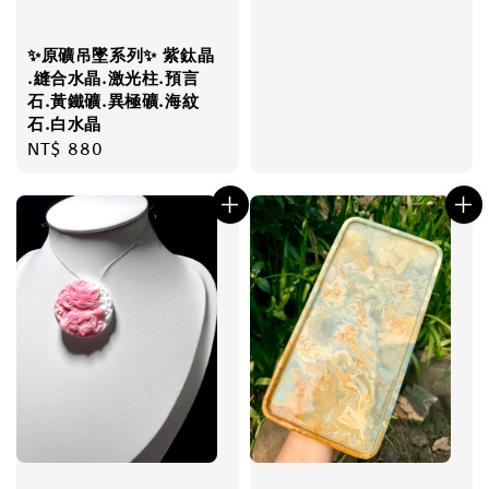
price
✨原礦吊墜系列✨ 紫鈦晶
.縫合水晶.激光柱.預言
石.黃鐵礦.異極礦.海紋
石.白水晶
Regular
NT$ 880
price