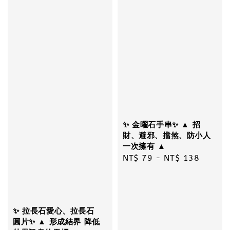
✨ 金曜石手串✨ ▲ 招
財、避邪、擋煞、防小人
一次擁有 ▲
Regular
NT$ 79
-
NT$ 138
price
✨ 拉長石愛心、拉長石
圓片✨ ▲ 形成結界 降低