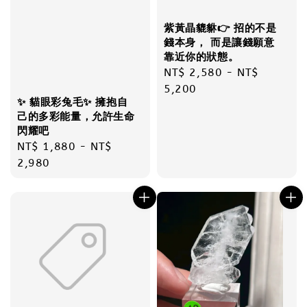
紫黃晶貔貅👉 招的不是
錢本身， 而是讓錢願意
靠近你的狀態。
Regular
NT$ 2,580
-
NT$
price
5,200
✨ 貓眼彩兔毛✨ 擁抱自
己的多彩能量，允許生命
閃耀吧
Regular
NT$ 1,880
-
NT$
price
2,980