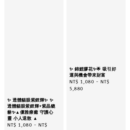
✨ 錦鯉膠花✨🌟 吸引好
運與機會帶來財富
Regular
NT$ 1,080
-
NT$
price
5,880
✨ 透體貓眼紫鋰輝✨ ✨
透體貓眼紫鋰輝+紫晶貔
貅✨▲優雅療癒 守護心
靈 小人退散 ▲
Regular
NT$ 1,080
-
NT$