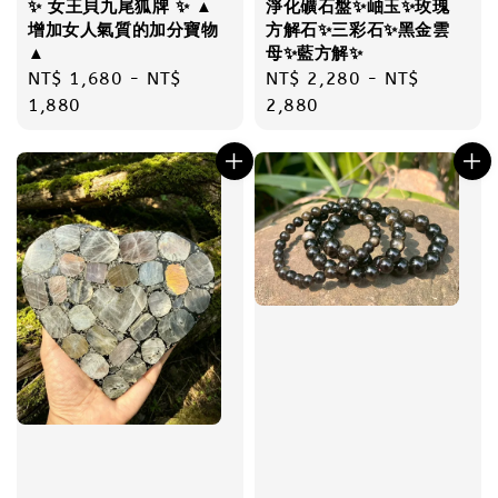
✨ 女王貝九尾狐牌 ✨ ▲
淨化礦石盤✨岫玉✨玫瑰
增加女人氣質的加分寶物
方解石✨三彩石✨黑金雲
▲
母✨藍方解✨
Regular
NT$ 1,680
-
NT$
Regular
NT$ 2,280
-
NT$
price
1,880
price
2,880