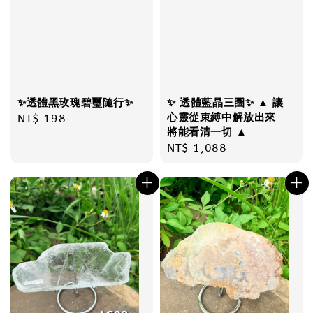
✨透體黑玫瑰碧璽隨行✨
✨ 透體藍晶三圈✨ ▲ 讓
心靈從束縛中解放出來
Regular
NT$ 198
將能看清一切 ▲
price
Regular
NT$ 1,088
price