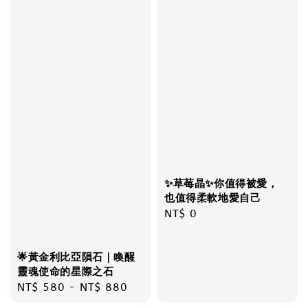
✨草莓晶✨你值得被愛，
也值得柔軟地愛自己
Regular
NT$ 0
price
🌟黃金利比亞隕石｜喚醒
靈魂使命的星際之石
Regular
NT$ 580
-
NT$ 880
price