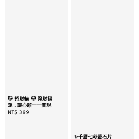
🐱 招財貓 🐱 聚財福
運，讓心願一一實現
Regular
NT$ 399
price
✨千層七彩螢石片