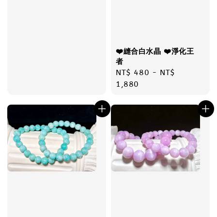
❤️縫合白水晶 ❤️淨化王
者
Regular
NT$ 480
-
NT$
price
1,880