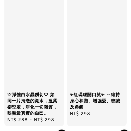
🤍淨體白水晶鑽切🤍 如
✨紅瑪瑙開口笑✨ ～維持
同一片清澈的湖水，溫柔
身心和諧、增強愛、忠誠
卻堅定，淨化一切雜質，
及勇氣
映照最真實的自己。
Regular
NT$ 298
Regular
NT$ 288
-
NT$ 298
price
price