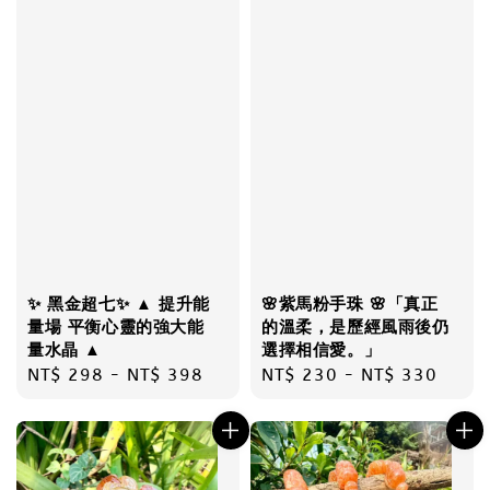
✨ 黑金超七✨ ▲ 提升能
🌸紫馬粉手珠 🌸「真正
量場 平衡心靈的強大能
的溫柔，是歷經風雨後仍
量水晶 ▲
選擇相信愛。」
Regular
NT$ 298
-
NT$ 398
Regular
NT$ 230
-
NT$ 330
price
price