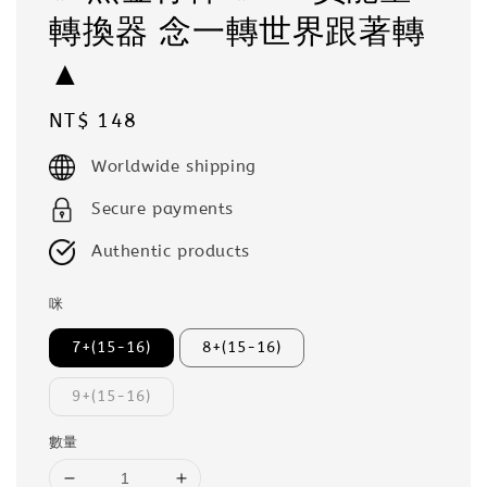
轉換器 念一轉世界跟著轉
▲
Regular
NT$ 148
price
Worldwide shipping
Secure payments
Authentic products
咪
7+(15-16)
8+(15-16)
9+(15-16)
數量