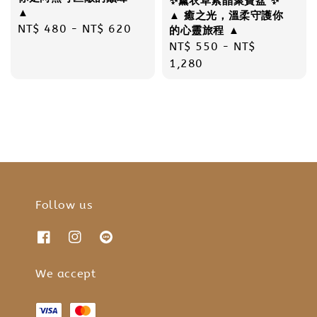
✨薰衣草紫晶聚寶盆 ✨
▲
▲ 癒之光，溫柔守護你
Regular
NT$ 480
-
NT$ 620
的心靈旅程 ▲
price
Regular
NT$ 550
-
NT$
price
1,280
Follow us
We accept