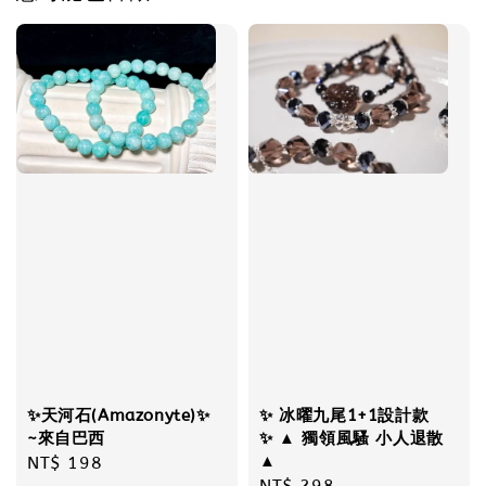
✨天河石(Amazonyte)✨
✨ 冰曜九尾1+1設計款
~來自巴西
✨ ▲ 獨領風騷 小人退散
▲
Regular
NT$ 198
Regular
NT$ 298