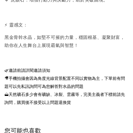
🔹 虎眼石：增強行動力與決斷力，助於突破困境。
⚡ 靈感文：
黑金骨幹水晶，如堅不可摧的力量，穩固根基、凝聚財富，
助你在人生舞台上展現霸氣與智慧！
🌿邀請前請詳閱邀請須知
🎥手機拍攝會因為角度光線背景配置不同以實物為主，下單前有問
題可以先私訊詢問可為您解答對水晶的問題
🗻天然礦石多少會有礦缺、冰裂、雲霧等，完美主義者下標前請先
詢問，購買後不接受以上問題退換貨
您可能也喜歡