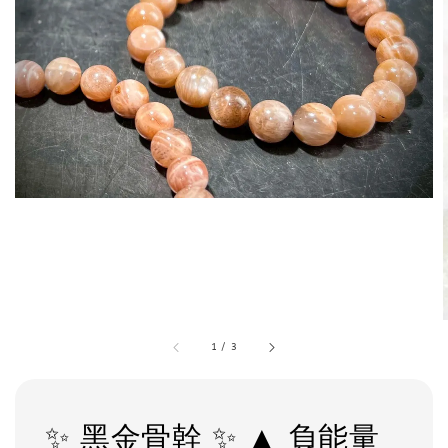
1
/
3
✨ 黑金骨幹 ✨ ▲ 負能量