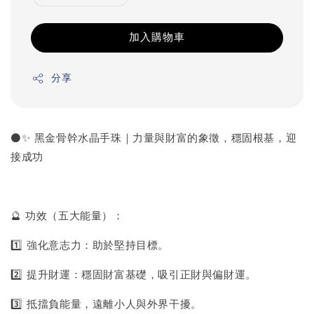
加入購物車
分享
⚫✨ 黑金骨幹水晶手珠｜力量與財富的象徵，穩固根基，迎
接成功
🔮 功效（五大能量）：
1️⃣ 強化意志力：助於堅持目標。
2️⃣ 提升財運：穩固財富基礎，吸引正財與偏財運。
3️⃣ 抵擋負能量，遠離小人與外界干擾。