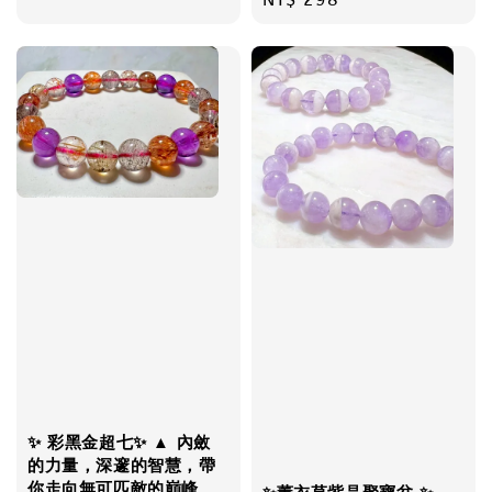
price
price
✨ 彩黑金超七✨ ▲ 內斂
的力量，深邃的智慧，帶
你走向無可匹敵的巔峰