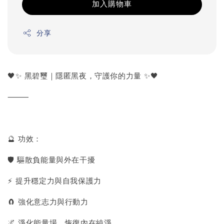
加入購物車
分享
🖤✨ 黑碧璽｜隱匿黑夜，守護你的力量 ✨🖤
⸻
🔮 功效：
🛡 驅散負能量與外在干擾
⚡ 提升穩定力與自我保護力
🧲 強化意志力與行動力
🌌 淨化能量場，恢復內在純淨