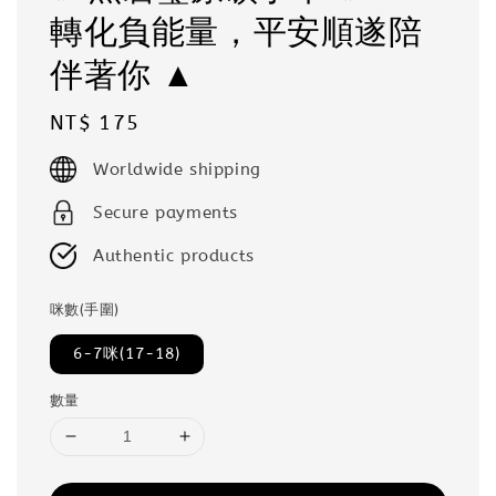
轉化負能量，平安順遂陪
伴著你 ▲
Regular
NT$ 175
price
Worldwide shipping
Secure payments
Authentic products
咪數(手圍)
6-7咪(17-18)
數量