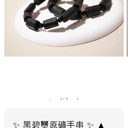
1
/
5
✨ 黑碧璽原礦手串 ✨ ▲