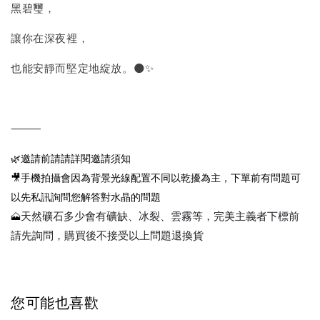
黑碧璽，
讓你在深夜裡，
也能安靜而堅定地綻放。🌑✨
⸻
🌿邀請前請請詳閱邀請須知
🎥手機拍攝會因為背景光線配置不同以乾擾為主，下單前有問題可
以先私訊詢問您解答對水晶的問題
🗻
天然礦石多少會有礦缺、冰裂、雲霧等，完美主義者下標前
請先詢問，購買後不接受以上問題退換貨
您可能也喜歡