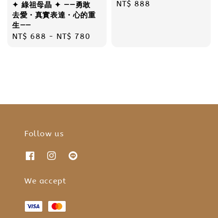
Regular
NT$ 888
✦ 綠祖母晶 ✦ ——勇敢
去愛・真實表達・心的重
price
生——
Regular
NT$ 688
-
NT$ 780
price
Follow us
We accept