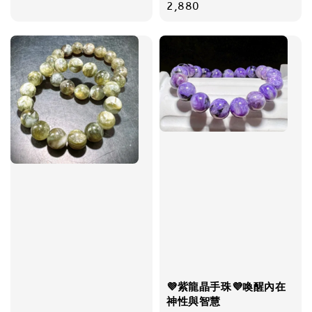
price
price
2,880
💜紫龍晶手珠💜喚醒內在
神性與智慧