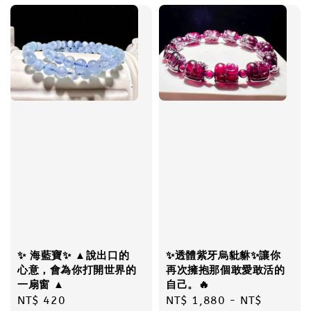
✨ 海藍寶✨ ▲說出口的
✨透體紫牙烏豼貅✨讓你
心意，會為你打開世界的
再次擁抱那個敢愛敢活的
一扇窗 ▲
自己。🔥
Regular
NT$ 420
Regular
NT$ 1,880
-
NT$