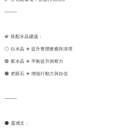
⸻
💎 搭配水晶建議：
⚪ 白水晶 ➕ 提升整體療癒與清理
🟣 紫水晶 ➕ 平衡提升洞察力
🟤 虎眼石 ➕ 增強行動力與自信
⸻
🌑 靈感文：