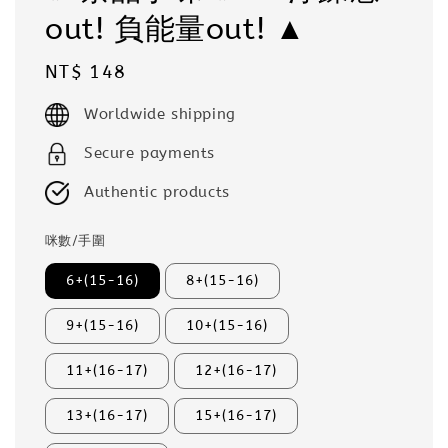
out! 負能量out! ▲
Regular
NT$ 148
price
Worldwide shipping
Secure payments
Authentic products
咪數/手圍
6+(15-16)
8+(15-16)
9+(15-16)
10+(15-16)
11+(16-17)
12+(16-17)
13+(16-17)
15+(16-17)