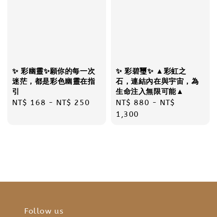
✨ 彩幽靈✨願你的每一次
✨ 彩碧璽✨ ▲彩虹之
迷茫，都是彩色幽靈在指
石，連結內在與宇宙，為
引
生命注入無限可能▲
Regular
NT$ 168
-
NT$ 250
Regular
NT$ 880
-
NT$
price
price
1,300
Follow us