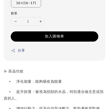
16+(16-17)
數量
加入購物車
分享
☕ 茶晶功效
•
淨化能量：能夠吸收負能量
•
提升財運：被視為招財的水晶，特別適合做生意或投
資的人。
•
增強行動力：提升自信與決斷力，幫助勇敢面對挑