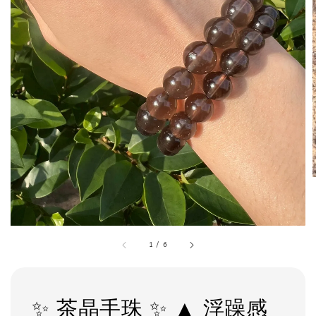
1
/
6
✨ 茶晶手珠 ✨ ▲ 浮躁感