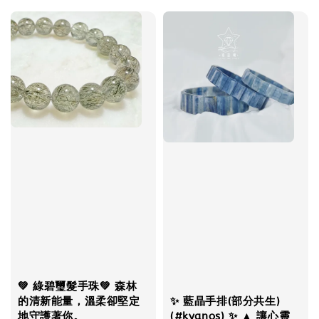
💚 綠碧璽髮手珠💚 森林
的清新能量，溫柔卻堅定
✨ 藍晶手排(部分共生)
地守護著你。
(#kyanos) ✨ ▲ 讓心靈