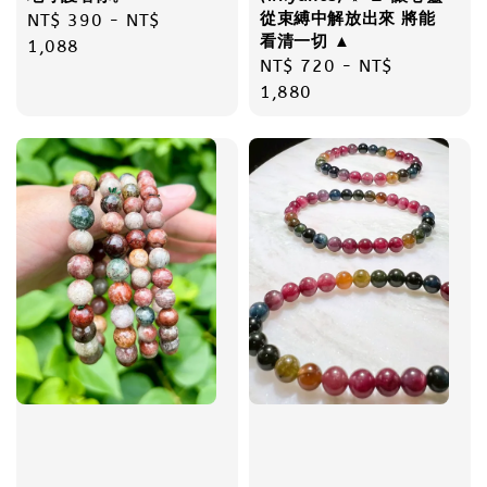
從束縛中解放出來 將能
Regular
NT$ 390
-
NT$
看清一切 ▲
price
1,088
Regular
NT$ 720
-
NT$
price
1,880