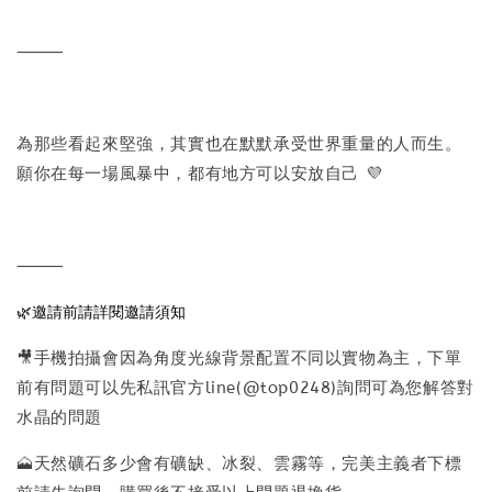
⸻
為那些看起來堅強，其實也在默默承受世界重量的人而生。
願你在每一場風暴中，都有地方可以安放自己 💜
⸻
🌿邀請前請詳閱邀請須知
🎥手機拍攝會因為角度光線背景配置不同以實物為主，下單
前有問題可以先私訊官方line(@top0248)詢問可為您解答對
水晶的問題
🗻天然礦石多少會有礦缺、冰裂、雲霧等，完美主義者下標