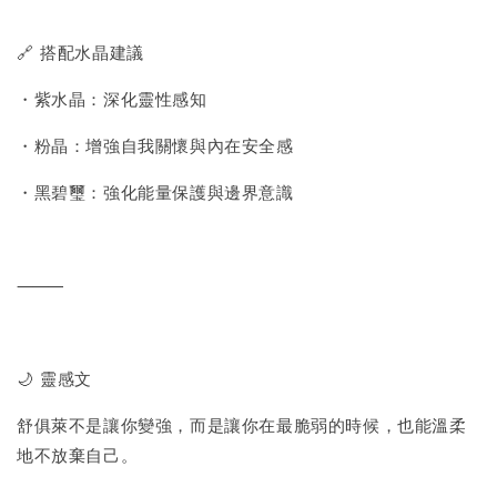
🔗 搭配水晶建議
・紫水晶：深化靈性感知
・粉晶：增強自我關懷與內在安全感
・黑碧璽：強化能量保護與邊界意識
⸻
🌙 靈感文
舒俱萊不是讓你變強，而是讓你在最脆弱的時候，也能溫柔
地不放棄自己。