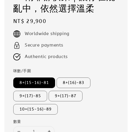
亂中，依然選擇溫柔
Regular
NT$ 29,900
price
Worldwide shipping
Secure payments
Authentic products
咪數/手圍
8+(15-16)-81
8+(16)-83
9+(17)-85
9+(17)-87
10+(15-16)-89
數量