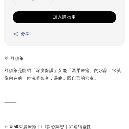
加入購物車
分享
💜 舒俱萊
舒俱萊是能夠「深度保護」又能「溫柔療癒」的水晶，它就
像內在的一位沉著智者，最終走回自己的節奏。
⸻
✨ 💫🕊️深層療癒｜🧘‍♀️靜心冥想｜🌌連結靈性