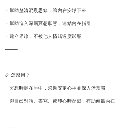
・幫助釐清混亂思緒，讓內在安靜下來
・幫助進入深層冥想狀態，連結內在指引
・建立界線，不被他人情緒過度影響
⸻
📿 怎麼用？
・冥想時握在手中，幫助安定心神並深入潛意識
・與自己對話、書寫、或靜心時配戴，有助傾聽內在
⸻