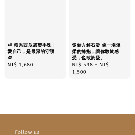
🍉 粉系西瓜碧璽手珠｜
🌸鈷方解石🌸 像一場溫
愛自己，是最深的守護
柔的擁抱，讓你敢於感
🍉
受，也敢於愛。
Regular
NT$ 1,680
Regular
NT$ 598
-
NT$
price
price
1,500
Follow us