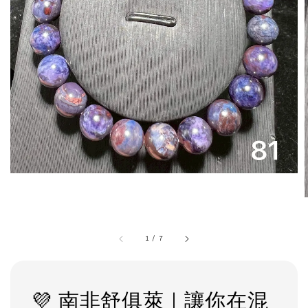
1
/
7
💜 南非舒俱萊｜讓你在混