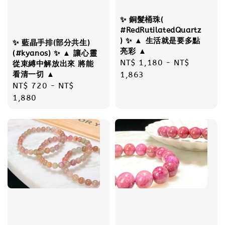
✨ 銅髮桶珠(
#RedRutilatedQuartz
) ✨ ▲ 生活就是要多點
✨ 藍晶手排(部分共生)
亮彩 ▲
(#kyanos) ✨ ▲ 讓心靈
Regular
NT$ 1,180
-
NT$
從束縛中解放出來 將能
看清一切 ▲
price
1,863
Regular
NT$ 720
-
NT$
price
1,880