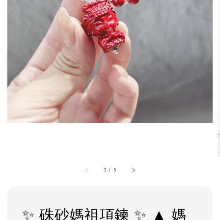
1
/
5
✨ 硃砂媽祖項鍊 ✨ ▲ 媽