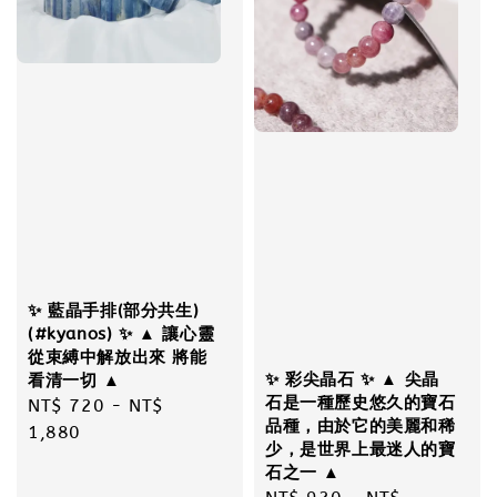
✨ 藍晶手排(部分共生)
(#kyanos) ✨ ▲ 讓心靈
從束縛中解放出來 將能
✨ 彩尖晶石 ✨ ▲ 尖晶
看清一切 ▲
石是一種歷史悠久的寶石
Regular
NT$ 720
-
NT$
品種，由於它的美麗和稀
price
1,880
少，是世界上最迷人的寶
石之一 ▲