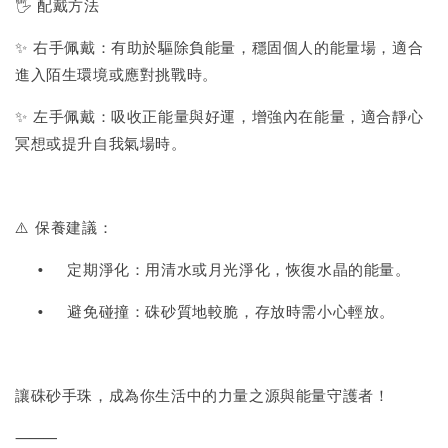
🖐 配戴方法
✨ 右手佩戴：有助於驅除負能量，穩固個人的能量場，適合
進入陌生環境或應對挑戰時。
✨ 左手佩戴：吸收正能量與好運，增強內在能量，適合靜心
冥想或提升自我氣場時。
⚠️ 保養建議：
•
定期淨化：用清水或月光淨化，恢復水晶的能量。
•
避免碰撞：硃砂質地較脆，存放時需小心輕放。
讓硃砂手珠，成為你生活中的力量之源與能量守護者！
⸻