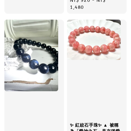
Regular
NT$ 920
-
NT$
price
1,480
✨ 紅紋石手珠✨ ▲ 被稱