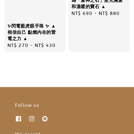
為「愛神之石」是充滿愛
和溫暖的寶石 ▲
Regular
NT$ 690
-
NT$ 880
price
✨閃電藍虎眼手珠 ✨ ▲
相信自己 點燃內在的雷
電之力 ▲
Regular
NT$ 270
-
NT$ 430
price
Follow us