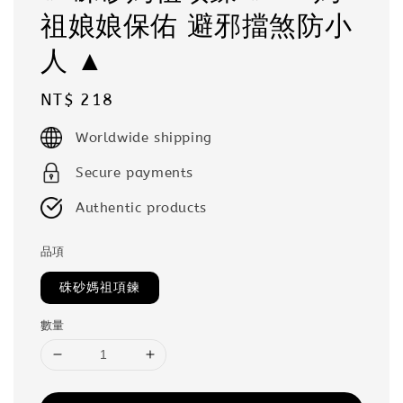
祖娘娘保佑 避邪擋煞防小
人 ▲
Regular
NT$ 218
price
Worldwide shipping
Secure payments
Authentic products
品項
硃砂媽祖項鍊
數量