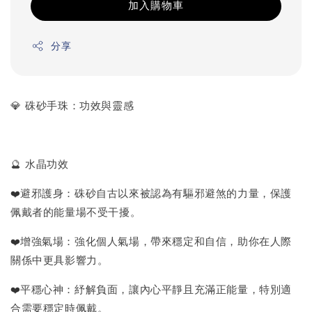
加入購物車
分享
💎 硃砂手珠：功效與靈感
🔮 水晶功效
❤️
避邪護身：硃砂自古以來被認為有驅邪避煞的力量，保護
佩戴者的能量場不受干擾。
❤️
增強氣場：強化個人氣場，帶來穩定和自信，助你在人際
關係中更具影響力。
❤️
平穩心神：紓解負面，讓內心平靜且充滿正能量，特別適
合需要穩定時佩戴。