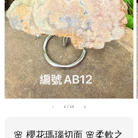
1
/
15
🌸 櫻花瑪瑙切面 🌸柔軟之