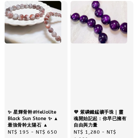
✨ 星輝骨幹#Heliolite
💜 紫磷鐵錳礦手珠｜靈
Black Sun Stone ✨ ▲
魂開始記起：你早已擁有
最強骨幹太陽石 ▲
自由與力量
Regular
NT$ 195
-
NT$ 650
Regular
NT$ 1,280
-
NT$