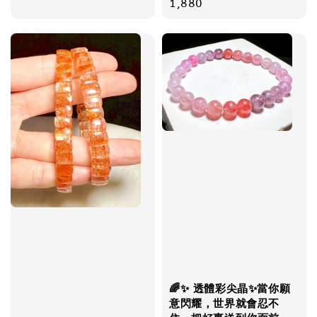
price
price
1,880
🌈✨ 透體彩尖晶✨當你願
意閃耀，世界就會忍不