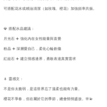
可搭配花水或精油清潔（如玫瑰、橙花）加強頻率共振。
💎 搭配水晶建議：
月光石 ➕ 強化內在女性能量與直覺
粉晶 ➕ 深層愛自己，柔化心輪創傷
紅紋石 ➕ 建立情感邊界，勇敢表達真實需求
🌷 靈感文：
不是你太脆弱，是這世界忘了溫柔也能有力量。
櫻花不爭春，但在屬於它的季節，總會悄悄盛放。🌸💫