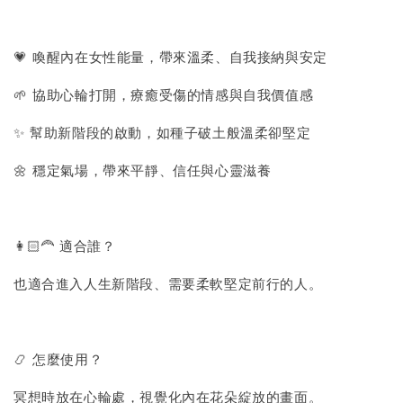
💗 喚醒內在女性能量，帶來溫柔、自我接納與安定
🌱 協助心輪打開，療癒受傷的情感與自我價值感
✨ 幫助新階段的啟動，如種子破土般溫柔卻堅定
🌼 穩定氣場，帶來平靜、信任與心靈滋養
👩🏻‍🦰 適合誰？
也適合進入人生新階段、需要柔軟堅定前行的人。
📿 怎麼使用？
冥想時放在心輪處，視覺化內在花朵綻放的畫面。