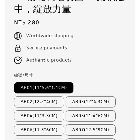
中，綻放力量
Regular
NT$ 280
price
Worldwide shipping
Secure payments
Authentic products
編號/尺寸
AB01(11*5.6*1.1CM)
AB02(12.2*4CM)
AB03(12*4.3CM)
AB04(11*3.3CM)
AB05(11.4*6CM)
AB06(11.3*6CM)
AB07(12.5*9CM)