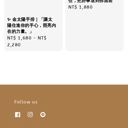
住，把好事送到你面前
Regular
NT$ 1,880
price
✨ 金太陽手排｜「讓太
陽住進你的手心，照亮內
在的力量。」
Regular
NT$ 1,680
-
NT$
price
2,280
Follow us