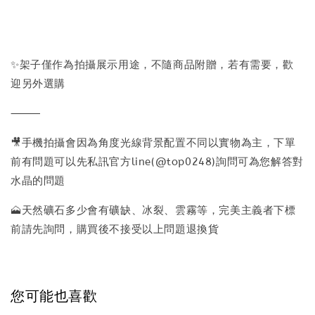
✨架子僅作為拍攝展示用途，不隨商品附贈，若有需要，歡
迎另外選購
⸻
🎥手機拍攝會因為角度光線背景配置不同以實物為主，下單
前有問題可以先私訊官方line(@top0248)詢問可為您解答對
水晶的問題
🗻天然礦石多少會有礦缺、冰裂、雲霧等，完美主義者下標
前請先詢問，購買後不接受以上問題退換貨
您可能也喜歡