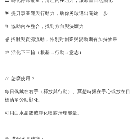
🔮 轉化停滯能量，清理內在阻力，讓願望自然顯化
🌟 提升事業運與行動力，助你勇敢邁出關鍵一步
🌀 協助內在整合，找到方向與決斷力
💰 招財與資源流動，特別對創業與變動期有加持效果
🌱 活化下三輪（根基→行動→意志）
📿 怎麼使用？
每日佩戴在右手（釋放與行動）、冥想時握在手心或放在目
標清單旁助顯化。
可用白水晶簇或淨化噴霧清理能量。