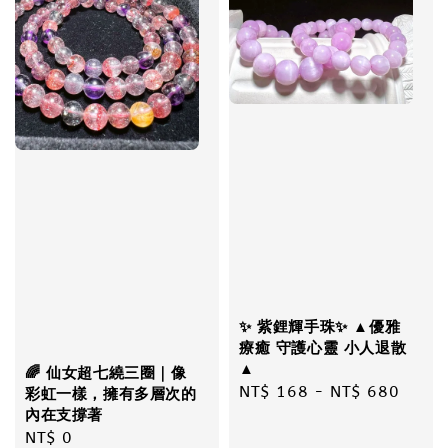
✨ 紫鋰輝手珠✨ ▲優雅
療癒 守護心靈 小人退散
▲
🌈 仙女超七繞三圈｜像
Regular
NT$ 168
-
NT$ 680
彩虹一樣，擁有多層次的
內在支撐著
price
Regular
NT$ 0