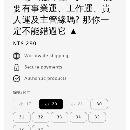
要有事業運、工作運、貴
人運及主管緣嗎? 那你一
定不能錯過它 ▲
Regular
NT$ 290
price
Worldwide shipping
Secure payments
Authentic products
編號/尺寸
小-17
小-20
小-21
30
31
32
33
34
35