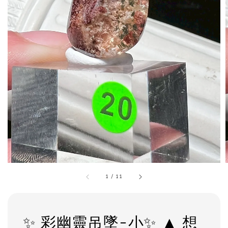
1
/
11
✨ 彩幽靈吊墜-小✨ ▲ 想