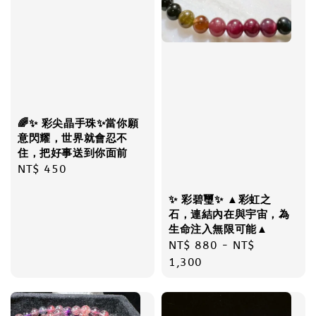
🌈✨ 彩尖晶手珠✨當你願
意閃耀，世界就會忍不
住，把好事送到你面前
Regular
NT$ 450
price
✨ 彩碧璽✨ ▲彩虹之
石，連結內在與宇宙，為
生命注入無限可能▲
Regular
NT$ 880
-
NT$
price
1,300