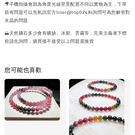
🎥手機拍攝會因為角度光線背景配置不同以實物為主，下單
前有問題可以先私訊官方line(@top0248)詢問可為您解答對
水晶的問題
🗻天然礦石多少會有礦缺、冰裂、雲霧等，完美主義者下標
前請先詢問，購買後不接受以上問題退換貨
您可能也喜歡