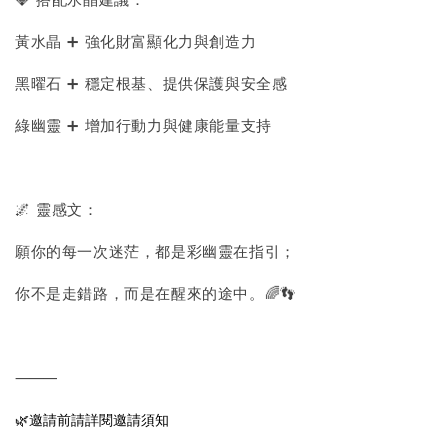
💎 搭配水晶建議：
黃水晶 ➕ 強化財富顯化力與創造力
黑曜石 ➕ 穩定根基、提供保護與安全感
綠幽靈 ➕ 增加行動力與健康能量支持
🌌 靈感文：
願你的每一次迷茫，都是彩幽靈在指引；
你不是走錯路，而是在醒來的途中。🌈👣
⸻
🌿邀請前請詳閱邀請須知