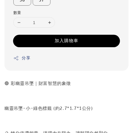
36
37
數量
加入購物車
分享
🟢 彩幽靈吊墜｜財富智慧的象徵
幽靈吊墜-小-綠色標籤 (約2.7*1.7*1公分)