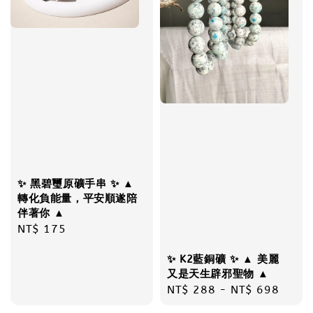
✨ 黑碧璽原礦手串 ✨ ▲
轉化負能量，平安順遂陪
伴著你 ▲
Regular
NT$ 175
price
✨ K2藍銅礦 ✨ ▲ 美麗
又是天生辟邪聖物 ▲
Regular
NT$ 288
-
NT$ 698
price