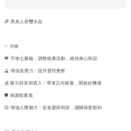
🌈 黑美人碧璽水晶
✨ 功效
💖 平衡七脈輪：調整能量流動，維持身心和諧
🔮 增強直覺力：提升靈性覺察
💰 吸引財富與貴人：帶來正向能量，開啟好機運
🛡 保護能量場
💞 增強人際魅力：促進愛與和諧，讓關係更順利