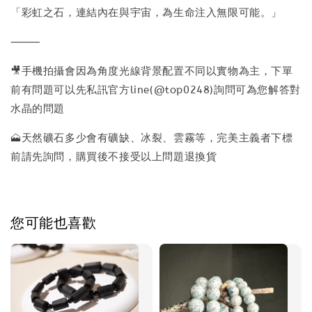
「彩虹之石，連結內在與宇宙，為生命注入無限可能。」
⸻
🎥手機拍攝會因為角度光線背景配置不同以實物為主，下單
前有問題可以先私訊官方line(@top0248)詢問可為您解答對
水晶的問題
🗻天然礦石多少會有礦缺、冰裂、雲霧等，完美主義者下標
前請先詢問，購買後不接受以上問題退換貨
您可能也喜歡