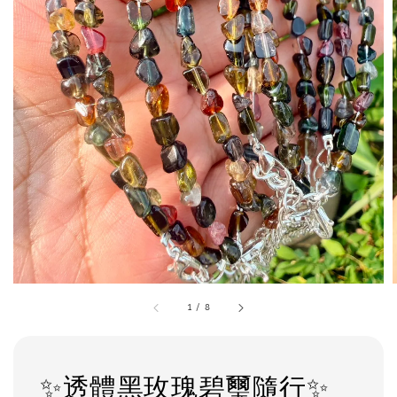
1
/
8
✨透體黑玫瑰碧璽隨行✨