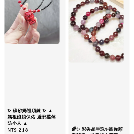
✨ 硃砂媽祖項鍊 ✨ ▲
媽祖娘娘保佑 避邪擋煞
防小人 ▲
🌈✨ 彩尖晶手珠✨當你願
Regular
NT$ 218