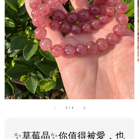
1
/
4
✨草莓晶✨你值得被愛，也