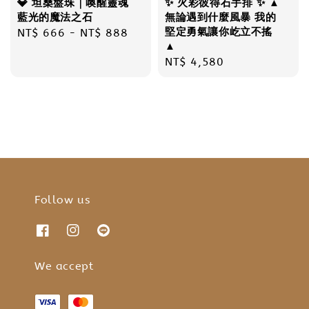
💎 坦桑盤珠｜喚醒靈魂
✨ 火彩彼得石手排 ✨ ▲
藍光的魔法之石
無論遇到什麼風暴 我的
堅定勇氣讓你屹立不搖
Regular
NT$ 666
-
NT$ 888
▲
price
Regular
NT$ 4,580
price
Follow us
We accept