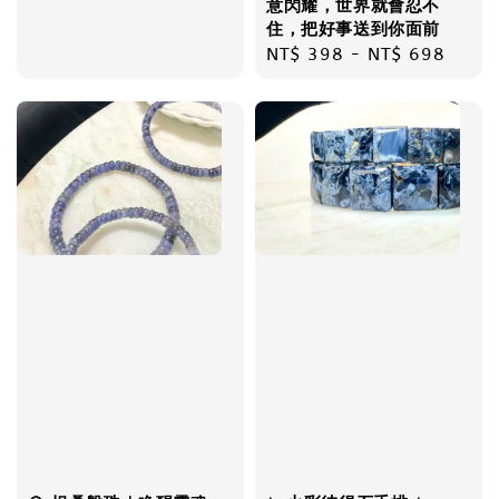
意閃耀，世界就會忍不
price
住，把好事送到你面前
Regular
NT$ 398
-
NT$ 698
price