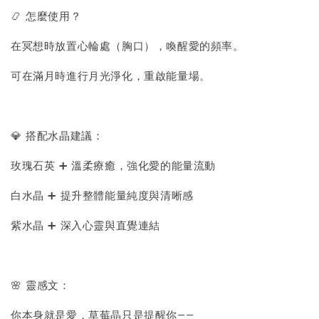
📿 怎麼使用？
在冥想時放置心輪處（胸口），喚醒愛的頻率。
可在滿月時進行月光淨化，重啟能量場。
💎 搭配水晶建議：
玫瑰石英 ➕ 溫柔療癒，強化愛的能量流動
白水晶 ➕ 提升整體能量純度與清晰感
紫水晶 ➕ 深入心靈與直覺連結
🌸 靈感文：
你本身就是愛，草莓晶只是提醒你——