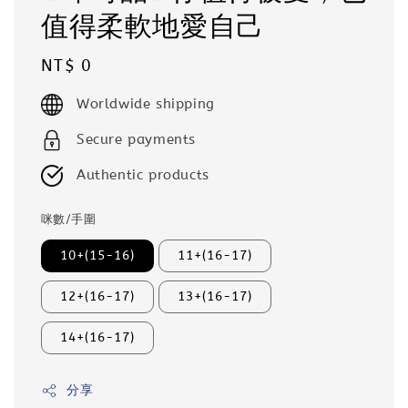
值得柔軟地愛自己
Regular
NT$ 0
price
Worldwide shipping
Secure payments
Authentic products
咪數/手圍
10+(15-16)
11+(16-17)
12+(16-17)
13+(16-17)
14+(16-17)
分享