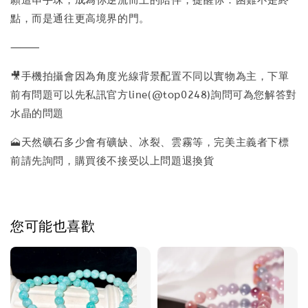
願這串手珠，成為你逆流而上的陪伴，提醒你：困難不是終
點，而是通往更高境界的門。
⸻
🎥手機拍攝會因為角度光線背景配置不同以實物為主，下單
前有問題可以先私訊官方line(@top0248)詢問可為您解答對
水晶的問題
🗻天然礦石多少會有礦缺、冰裂、雲霧等，完美主義者下標
前請先詢問，購買後不接受以上問題退換貨
您可能也喜歡