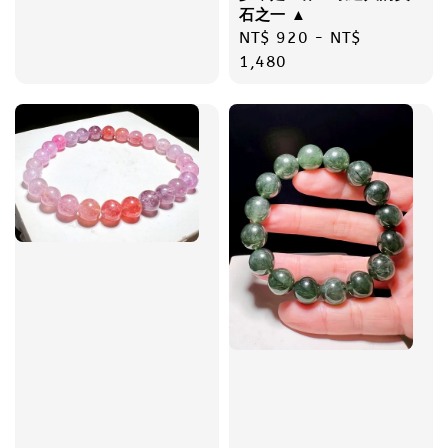
石之一 ▲
Regular
NT$ 920
-
NT$
price
1,480