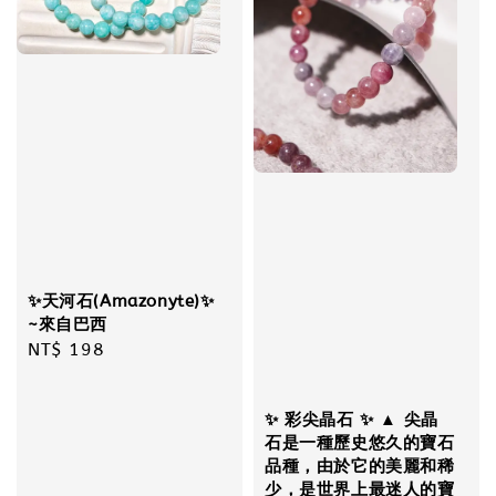
✨天河石(Amazonyte)✨
~來自巴西
Regular
NT$ 198
price
✨ 彩尖晶石 ✨ ▲ 尖晶
石是一種歷史悠久的寶石
品種，由於它的美麗和稀
少，是世界上最迷人的寶