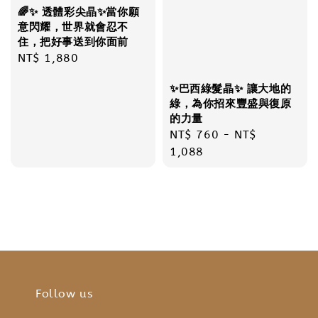
🌈✨ 透體彩尖晶✨當你願
意閃耀，世界就會忍不
住，把好事送到你面前
Regular
NT$ 1,880
price
✨巴西綠髮晶✨ 讓大地的
綠，為你招來豐盛與復原
的力量
Regular
NT$ 760
-
NT$
price
1,088
Follow us