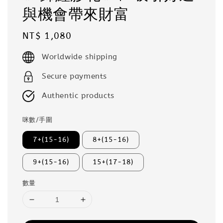
與機會帶來財富
Regular
NT$ 1,080
price
Worldwide shipping
Secure payments
Authentic products
咪數/手圍
7+(15-16)
8+(15-16)
9+(15-16)
15+(17-18)
數量