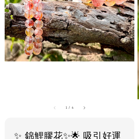
1
/
4
✨ 錦鯉膠花✨🌟 吸引好運