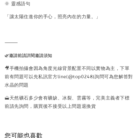
🌞 靈感語句
「讓太陽住進你的手心，照亮內在的力量。」
⸻
🌿邀請前請詳閱邀請須知
🎥手機拍攝會因為角度光線背景配置不同以實物為主，下單
前有問題可以先私訊官方line(@top0248)詢問可為您解答對
水晶的問題
🗻天然礦石多少會有礦缺、冰裂、雲霧等，完美主義者下標
前請先詢問，購買後不接受以上問題退換貨
您可能也喜歡