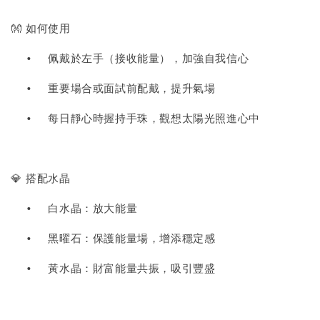
👐 如何使用
•
佩戴於左手（接收能量），加強自我信心
•
重要場合或面試前配戴，提升氣場
•
每日靜心時握持手珠，觀想太陽光照進心中
💎 搭配水晶
•
白水晶：放大能量
•
黑曜石：保護能量場，增添穩定感
•
黃水晶：財富能量共振，吸引豐盛