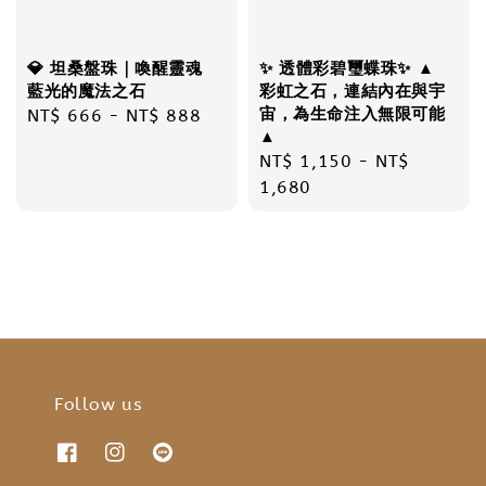
💎 坦桑盤珠｜喚醒靈魂
✨ 透體彩碧璽蝶珠✨ ▲
藍光的魔法之石
彩虹之石，連結內在與宇
宙，為生命注入無限可能
Regular
NT$ 666
-
NT$ 888
▲
price
Regular
NT$ 1,150
-
NT$
price
1,680
Follow us