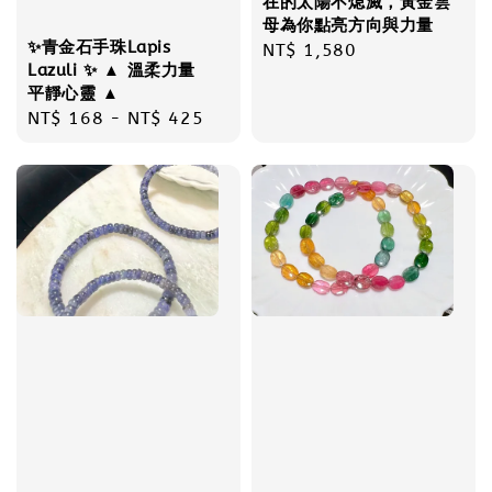
在的太陽不熄滅，黃金雲
母為你點亮方向與力量
✨青金石手珠Lapis
Regular
NT$ 1,580
Lazuli ✨ ▲ 溫柔力量
price
平靜心靈 ▲
Regular
NT$ 168
-
NT$ 425
price