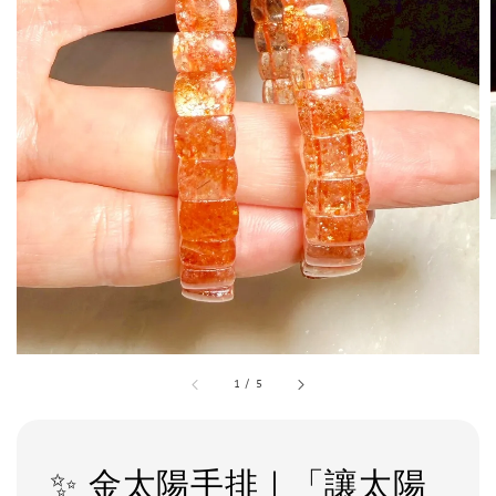
1
/
5
✨ 金太陽手排｜「讓太陽