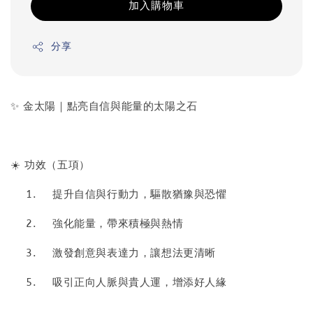
加入購物車
分享
✨ 金太陽｜點亮自信與能量的太陽之石
☀️ 功效（五項）
1.
提升自信與行動力，驅散猶豫與恐懼
2.
強化能量，帶來積極與熱情
3.
激發創意與表達力，讓想法更清晰
5.
吸引正向人脈與貴人運，增添好人緣