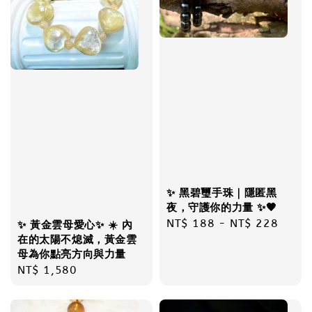
✨ 黑碧璽手珠｜隱匿黑
夜，守護你的力量 ✨🖤
Regular
NT$ 188
-
NT$ 228
✨ 黃金雲母愛心✨ ☀️ 內
在的太陽不熄滅，黃金雲
price
母為你點亮方向與力量
Regular
NT$ 1,580
price