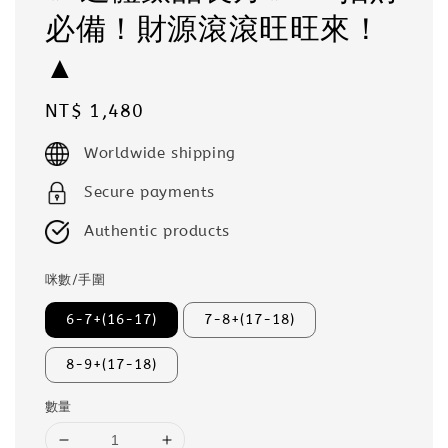
必備！財源滾滾旺旺來！
▲
Regular
NT$ 1,480
price
Worldwide shipping
Secure payments
Authentic products
咪數/手圍
6-7+(16-17)
7-8+(17-18)
8-9+(17-18)
數量