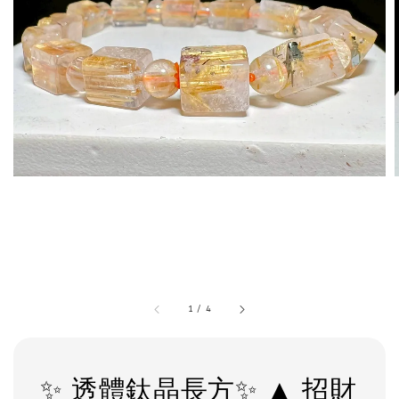
1
/
4
✨ 透體鈦晶長方✨ ▲ 招財