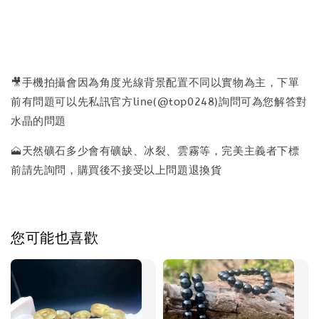
🎥手機拍攝會因為角度光線背景配置不同以實物為主，下單
前有問題可以先私訊官方line(@top0248)詢問可為您解答對
水晶的問題
🗻天然礦石多少會有礦缺、冰裂、雲霧等，完美主義者下標
前請先詢問，購買後不接受以上問題退換貨
您可能也喜歡