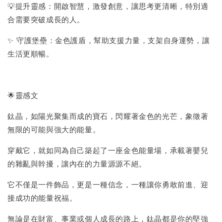
💡提升靈感：開啟智慧，激發創意，讓思考更清晰，特別適
合需要突破成長的人。
✨ 守護堡壘：金色護盾，幫助支援力量，支架自身運勢，讓
生活更順暢。
🌟靈感文
鈦晶，如陽光聚集而成的寶石，閃耀著金色的光芒，象徵著
無限的可能與強大的能量。
穿戴它，就如同為自己築起了一座金色能量場，承載著嬰兒
的雜亂與幹擾，讓內在的力量源源不絕。
它不僅是一件飾品，更是一種信念，一種讓你勇敢前進、迎
接成功的能量祝福。
無論是在財富、事業或個人成長的路上，鈦晶都是你的堅強