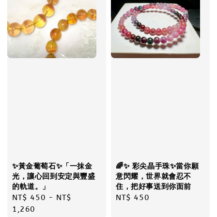
✨黃金葡萄石✨「一抹金
🌈✨ 彩尖晶手珠✨當你願
光，讓心回到安定與豐盛
意閃耀，世界就會忍不
的軌道。」
住，把好事送到你面前
Regular
NT$ 450
-
NT$
Regular
NT$ 450
price
1,260
price