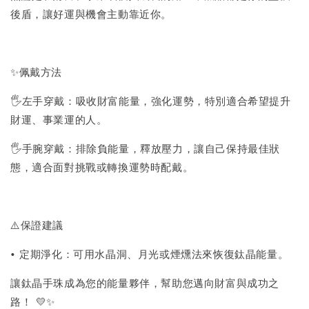
後盾，讓好運與機會主動靠近你。
✨佩戴方法
🖐左手穿戴：吸收財富能量，強化運勢，特別適合希望提升
財運、事業運的人。
🖐手腕穿戴：排除負能量，釋放壓力，讓自己保持最佳狀
態，適合面對挑戰或轉換運勢時配戴。
⚠️保證建議
• 定期淨化：可用水晶洞、月光或煙燻法來恢復鈦晶能量。
讓鈦晶手珠成為您的能量夥伴，幫助您邁向財富與成功之
路！ 💛✨