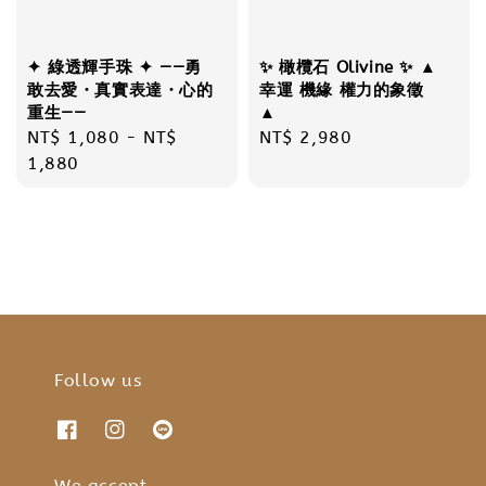
✦ 綠透輝手珠 ✦ ——勇
✨ 橄欖石 Olivine ✨ ▲
敢去愛・真實表達・心的
幸運 機緣 權力的象徵
重生——
▲
Regular
NT$ 1,080
-
NT$
Regular
NT$ 2,980
price
1,880
price
Follow us
We accept