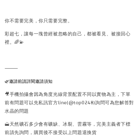
你不需要完美，你只需要完整。
彩超七，讓每一塊曾經被忽略的自己，都被看見、被接回心
裡。🌈💫
⸻
🌿邀請前請詳閱邀請須知
🎥手機拍攝會因為角度光線背景配置不同以實物為主，下單
前有問題可以先私訊官方line(@top0248)詢問可為您解答對
水晶的問題
🗻天然礦石多少會有礦缺、冰裂、雲霧等，完美主義者下標
前請先詢問，購買後不接受以上問題退換貨