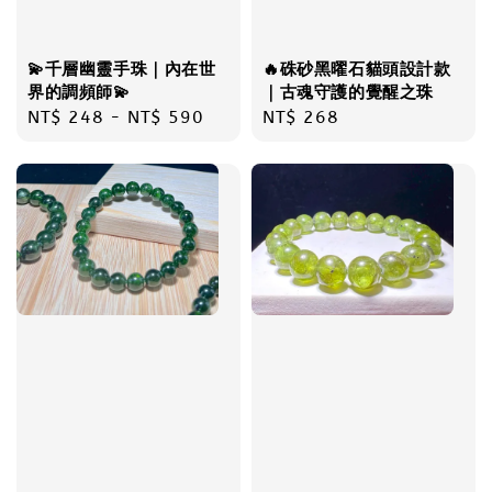
💫千層幽靈手珠｜內在世
🔥硃砂黑曜石貓頭設計款
界的調頻師💫
｜古魂守護的覺醒之珠
Regular
NT$ 248
-
NT$ 590
Regular
NT$ 268
price
price