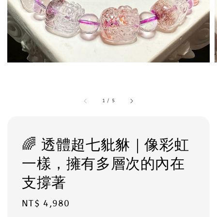
1
/
5
🌈 透體超七豼貅｜像彩虹
一樣，擁有多層次的內在
支撐著
Regular
NT$ 4,980
price