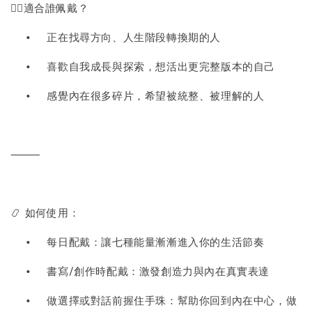
🧍‍♀️適合誰佩戴？
•
正在找尋方向、人生階段轉換期的人
•
喜歡自我成長與探索，想活出更完整版本的自己
•
感覺內在很多碎片，希望被統整、被理解的人
⸻
📿 如何使用：
•
每日配戴：讓七種能量漸漸進入你的生活節奏
•
書寫/創作時配戴：激發創造力與內在真實表達
•
做選擇或對話前握住手珠：幫助你回到內在中心，做