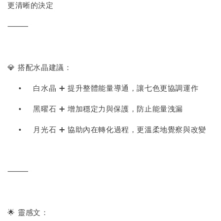
更清晰的決定
⸻
💎 搭配水晶建議：
•
白水晶 ➕ 提升整體能量導通，讓七色更協調運作
•
黑曜石 ➕ 增加穩定力與保護，防止能量洩漏
•
月光石 ➕ 協助內在轉化過程，更溫柔地覺察與改變
⸻
🌟 靈感文：