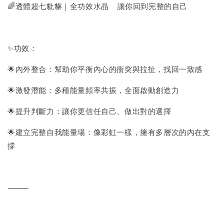
🌈透體超七豼貅｜全功效水晶 讓你回到完整的自己
✨功效：
🌟內外整合：幫助你平衡內心的衝突與拉扯，找回一致感
🌟激發潛能：多種能量頻率共振，全面啟動創造力
🌟提升判斷力：讓你更信任自己、做出對的選擇
🌟建立完整自我能量場：像彩虹一樣，擁有多層次的內在支
撐
⸻