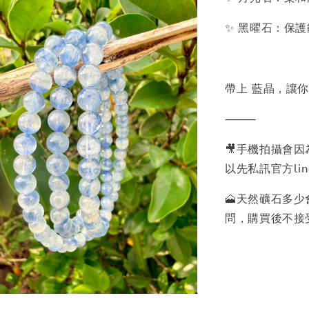
✨ 黑曜石：保
帶上 藍晶，讓
⸻
🎥手機拍攝會
以先私訊官方lin
🗻天然礦石多
問，購買後不接