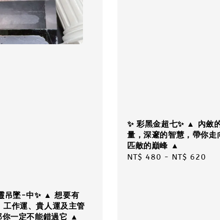
✨ 彩黑金超七✨ ▲ 內斂
量，深邃的智慧，帶你走
匹敵的巔峰 ▲
Regular
NT$ 480
-
NT$ 620
price
靈吊墜-中✨ ▲ 想要有
、工作運、貴人運及主管
那你一定不能錯過它 ▲