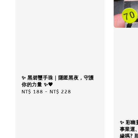
✨ 黑碧璽手珠｜隱匿黑夜，守護
你的力量 ✨🖤
Regular
NT$ 188
-
NT$ 228
price
✨ 彩幽
事業運
緣嗎? 