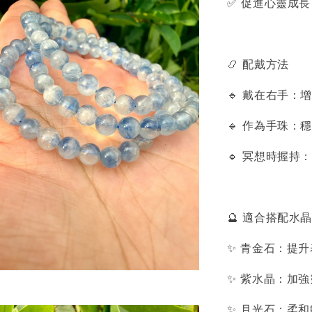
✅ 促進心靈成
📿 配戴方法
🔹 戴在右手：
🔹 作為手珠
🔹 冥想時握
🔮 適合搭配水晶
✨ 青金石：提
✨ 紫水晶：加
✨ 月光石：柔