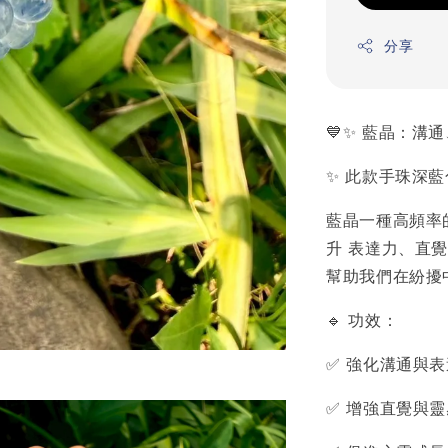
分享
💙✨ 藍晶：溝
✨ 此款手珠深
藍晶一種高頻率
升 表達力、直
幫助我們在紛擾
🔹 功效：
✅ 強化溝通與
✅ 增強直覺與