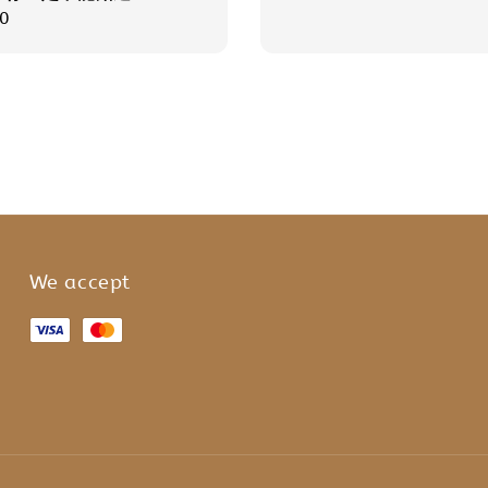
r
0
We accept