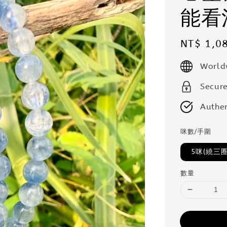
能看
Regular
NT$ 1,0
price
World
Secur
Authen
咪數/手圍
5咪(繞三圈
數量