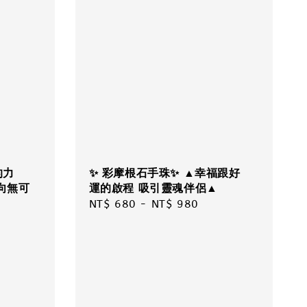
的力
✨ 彩摩根石手珠✨ ▲幸福跟好
向無可
運的啟程 吸引靈魂伴侶▲
Regular
NT$ 680
-
NT$ 980
price