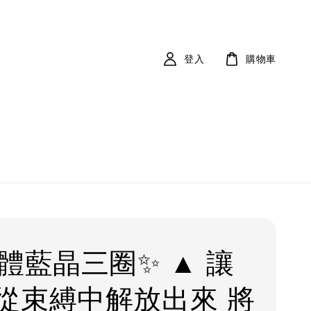
登入
購物車
透體藍晶三圈✨ ▲ 讓
從束縛中解放出來 將