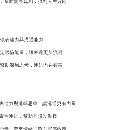
長：幫助洞察真相，找到人生方向
增強表達力與溝通能力
：穩定喉輪能量，讓表達更加流暢
持：幫助深層思考，連結內在智慧
升表達力與邏輯思維，讓溝通更有力量
強靈性連結，幫助冥想與覺察
和能量，帶來情緒平衡與靈感啟發