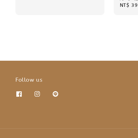
Regula
NT$ 39
price
Follow us