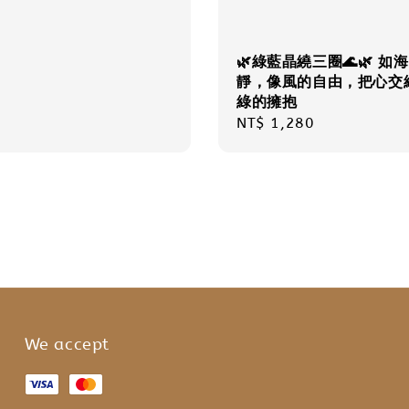
🌿綠藍晶繞三圈🌊🌿 如
靜，像風的自由，把心交
綠的擁抱
Regular
NT$ 1,280
price
We accept