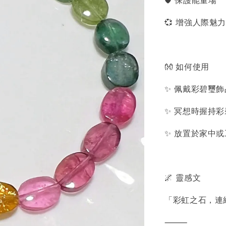
🛡 保護能量場
💞 增強人際
👐 如何使用
✨ 佩戴彩碧璽
✨ 冥想時握持
✨ 放置於家中
🌌 靈感文
「彩虹之石，連
⸻