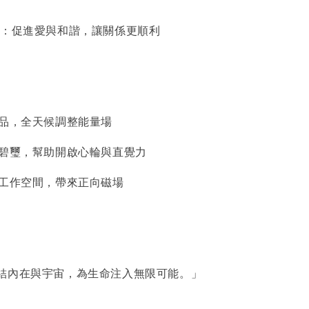
魅力：促進愛與和諧，讓關係更順利
飾品，全天候調整能量場
彩碧璽，幫助開啟心輪與直覺力
或工作空間，帶來正向磁場
結內在與宇宙，為生命注入無限可能。」