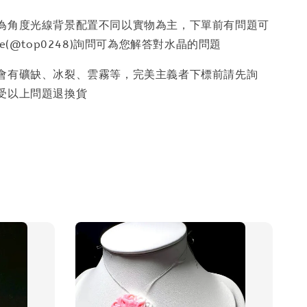
因為角度光線背景配置不同以實物為主，下單前有問題可
e(@top0248)詢問可為您解答對水晶的問題
少會有礦缺、冰裂、雲霧等，完美主義者下標前請先詢
受以上問題退換貨