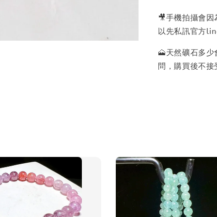
🎥手機拍攝會
以先私訊官方lin
🗻天然礦石多
問，購買後不接