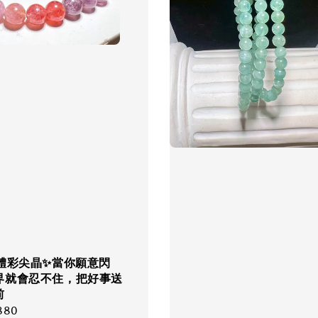
透體彩尖晶✨當你願意閃
界就會忍不住，把好事送
前
r
880