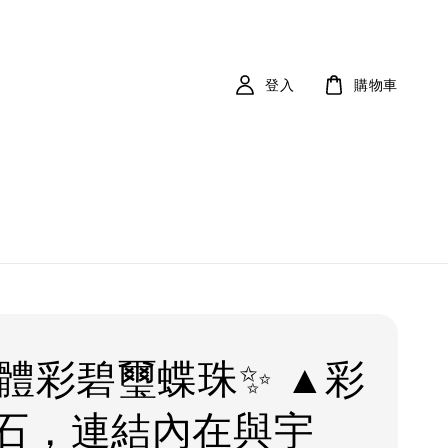
登入
購物車
透體彩碧璽蝶珠✨ ▲彩
石，連結內在與宇