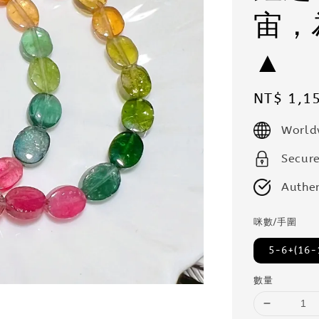
宙，
▲
Regular
NT$ 1,1
price
World
Secur
Authen
咪數/手圍
5-6+(16-
數量