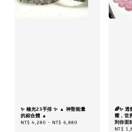
✨ 極光23手排 ✨ ▲ 神聖能量
🌈✨ 
的綜合體 ▲
耀，世
到你面
Regular
NT$ 4,280
-
NT$ 6,880
Regula
NT$ 1,
price