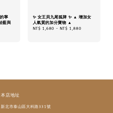
海的寧
✨ 女王貝九尾狐牌 ✨ ▲ 增加女
給藍與
人氣質的加分寶物 ▲
Regular
NT$ 1,680
-
NT$ 1,880
price
本店地址
新北市泰山區大科路331號