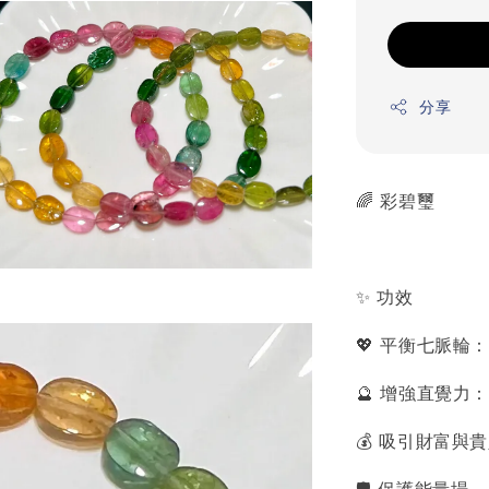
分享
🌈 彩碧璽
✨ 功效
💖 平衡七脈
🔮 增強直覺力
💰 吸引財富