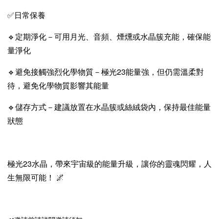
✅日常保養
🔹定期淨化－可用月光、音頻、煙燻或水晶簇充能，確保能
量淨化
🔹避免接觸強烈化學物質－極光23能量強，但仍需溫柔對
待，避免化學物質影響其能量
🔹儲存方式－建議放置在水晶簇或絲絨袋內，保持最佳能量
狀態
極光23水晶，帶來宇宙級的能量升級，讓你的靈魂閃耀，人
生無限可能！ 🌌