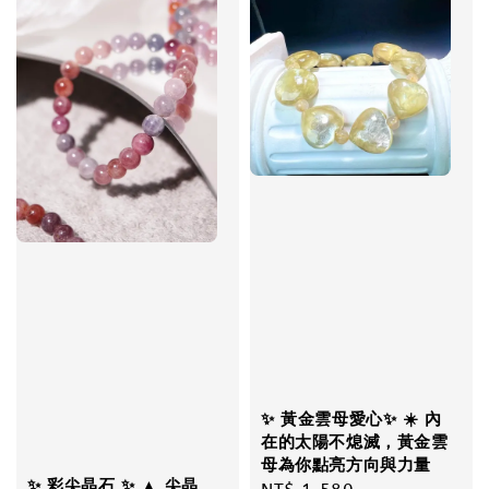
✨ 黃金雲母愛心✨ ☀️ 內
在的太陽不熄滅，黃金雲
母為你點亮方向與力量
✨ 彩尖晶石 ✨ ▲ 尖晶