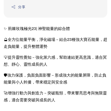
分享
✨ 荊棘玫瑰極光23| 神聖能量的綜合體
🔮全方位能量平衡，淨化磁場－結合23種強大寶石能量，趕
走負能量，提升整體運勢
💡提升靈性覺知－強化第六感，幫助連結更高意識，適合冥
想、靜心、靈性成長的人
🛡強力保護，負面負面影響－形成強大的能量屏障，防止負
能量與小人幹擾，帶來穩定與安全感
🚀增強行動力與創造力－突破瓶頸，帶來響亮思考與無限靈
感，適合需要突破與成長的人