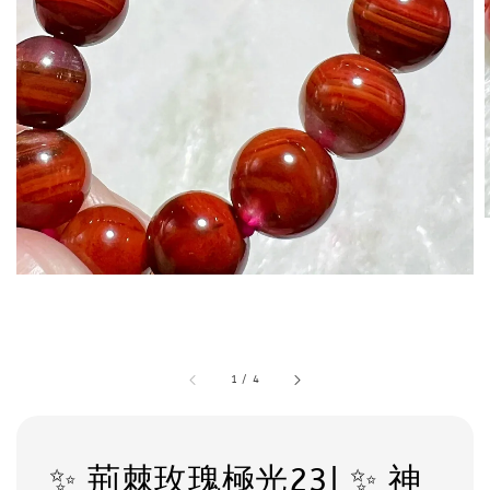
1
/
4
✨ 荊棘玫瑰極光23| ✨ 神