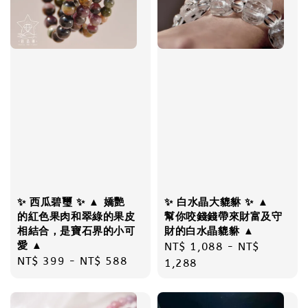
✨ 西瓜碧璽 ✨ ▲ 嬌艷
✨ 白水晶大貔貅 ✨ ▲
的紅色果肉和翠綠的果皮
幫你咬錢錢帶來財富及守
相結合，是寶石界的小可
財的白水晶貔貅 ▲
愛 ▲
Regular
NT$ 1,088
-
NT$
Regular
NT$ 399
-
NT$ 588
price
1,288
price