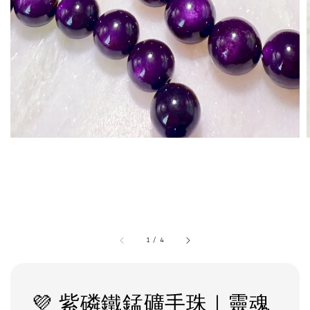
1
/
4
💜 紫磷鐵錳礦手珠｜靈魂