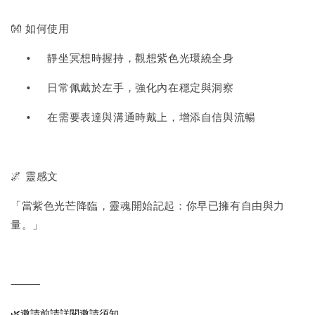
👐 如何使用
•
靜坐冥想時握持，觀想紫色光環繞全身
•
日常佩戴於左手，強化內在穩定與洞察
•
在需要表達與溝通時戴上，增添自信與流暢
🌌 靈感文
「當紫色光芒降臨，靈魂開始記起：你早已擁有自由與力
量。」
⸻
🌿邀請前請詳閱邀請須知