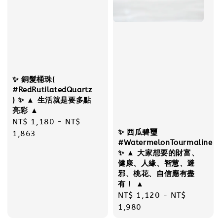
✨ 銅髮桶珠(
#RedRutilatedQuartz
) ✨ ▲ 生活就是要多點
亮彩 ▲
Regular
NT$ 1,180
-
NT$
✨ 西瓜碧璽
price
1,863
#WatermelonTourmaline
✨ ▲ 大家想要的財富、
健康、人緣、智慧、避
邪、桃花、自信應有盡
有！ ▲
Regular
NT$ 1,120
-
NT$
price
1,980