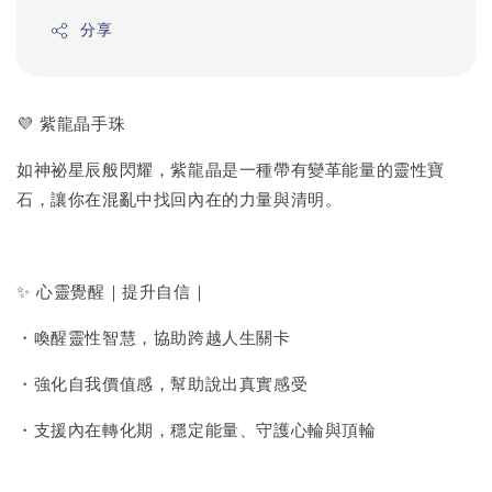
分享
💜 紫龍晶手珠
如神祕星辰般閃耀，紫龍晶是一種帶有變革能量的靈性寶
石，讓你在混亂中找回內在的力量與清明。
✨ 心靈覺醒｜提升自信｜
・喚醒靈性智慧，協助跨越人生關卡
・強化自我價值感，幫助說出真實感受
・支援內在轉化期，穩定能量、守護心輪與頂輪