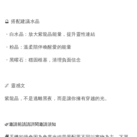
🔮 搭配建議水晶
・白水晶：放大紫龍晶能量，提升靈性連結
・粉晶：溫柔陪伴喚醒愛的能量
・黑曜石：穩固根基，清理負面信念
🌌 靈感文
紫龍晶，不是逃離黑夜，而是讓你擁有穿越的光。
🌿邀請前請請詳閱邀請須知