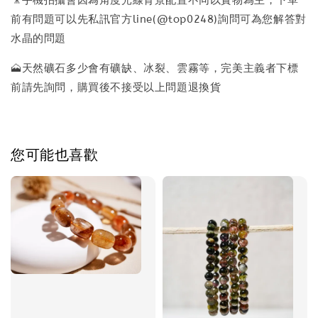
🎥手機拍攝會因為角度光線背景配置不同以實物為主，下單
前有問題可以先私訊官方line(@top0248)詢問可為您解答對
水晶的問題
🗻天然礦石多少會有礦缺、冰裂、雲霧等，完美主義者下標
前請先詢問，購買後不接受以上問題退換貨
您可能也喜歡