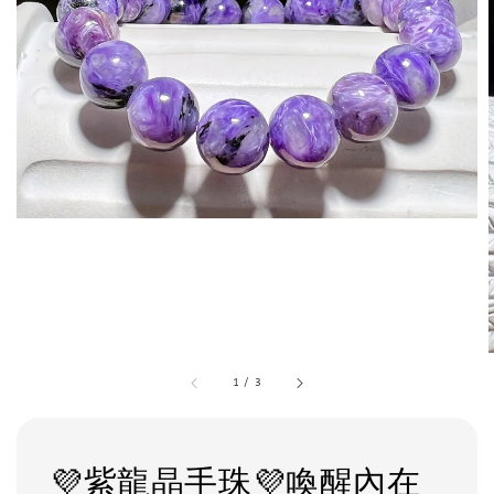
1
/
3
💜紫龍晶手珠💜喚醒內在