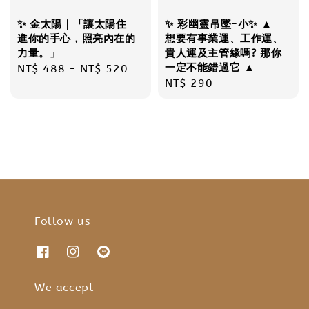
✨ 金太陽｜「讓太陽住
✨ 彩幽靈吊墜-小✨ ▲
進你的手心，照亮內在的
想要有事業運、工作運、
力量。」
貴人運及主管緣嗎? 那你
一定不能錯過它 ▲
Regular
NT$ 488
-
NT$ 520
Regular
NT$ 290
price
price
Follow us
We accept