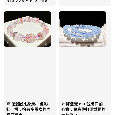
Regular
NT$ 228
-
NT$ 498
price
🌈 透體超七豼貅｜像彩
✨ 海藍寶✨ ▲說出口的
虹一樣，擁有多層次的內
心意，會為你打開世界的
在支撐著
一扇窗 ▲