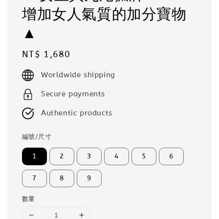
增加女人氣質的加分寶物
▲
Regular
NT$ 1,680
price
Worldwide shipping
Secure payments
Authentic products
編號/尺寸
1
2
3
4
5
6
7
8
9
數量