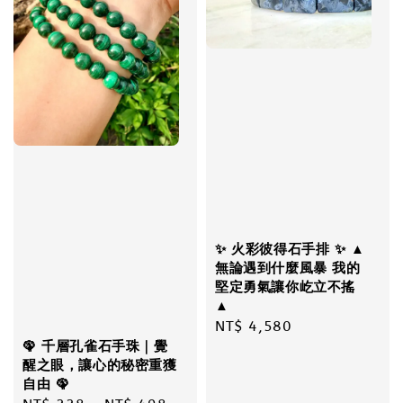
✨ 火彩彼得石手排 ✨ ▲
無論遇到什麼風暴 我的
堅定勇氣讓你屹立不搖
▲
Regular
NT$ 4,580
🦚 千層孔雀石手珠｜覺
price
醒之眼，讓心的秘密重獲
自由 🦚