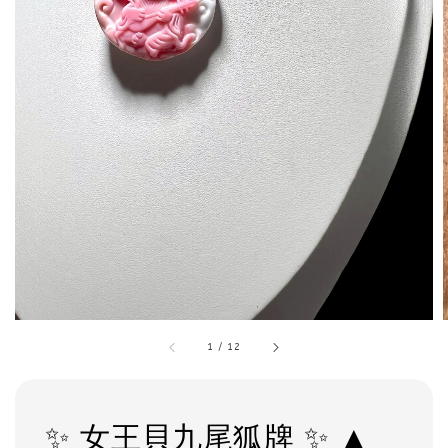
1
/
12
✨ 女王貝九尾狐牌 ✨ ▲