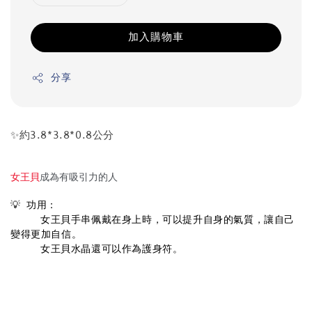
加入購物車
分享
✨約3.8*3.8*0.8公分
女王
貝
成為有吸引力的人
💡 功用：
     女王貝手串佩戴在身上時，可以提升自身的氣質，讓自己
變得更加自信。
     女王貝水晶還可以作為護身符。