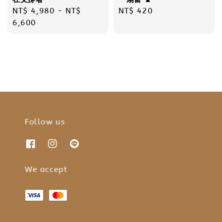
Regular
NT$ 4,980
-
NT$
Regular
NT$ 420
price
6,600
price
Follow us
We accept