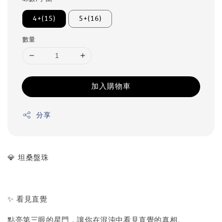
4+(15)
5+(16)
數量
加入購物車
分享
💎 坦桑盤珠
✨ 看見直覺
點亮第三眼的星門，讓你在混沌中看見直覺的真相。