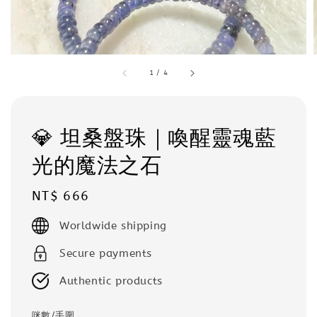
1
/
4
💎 坦桑盤珠｜喚醒靈魂藍
光的魔法之石
Regular
NT$ 666
price
Worldwide shipping
Secure payments
Authentic products
咪數/手圍