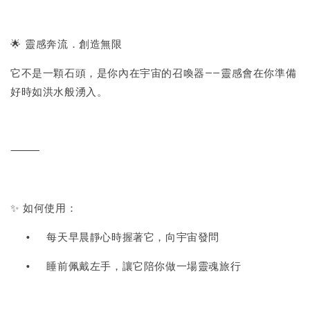
🌟 靈感奔流．創造無限
它不是一顆石頭，是你內在宇宙的召喚器——靈感會在你準備
好時如洪水般湧入。
⸻
✨ 如何使用：
•
每天早晨靜心時握著它，向宇宙發問
•
睡前佩戴左手，讓它陪你做一場靈魂旅行