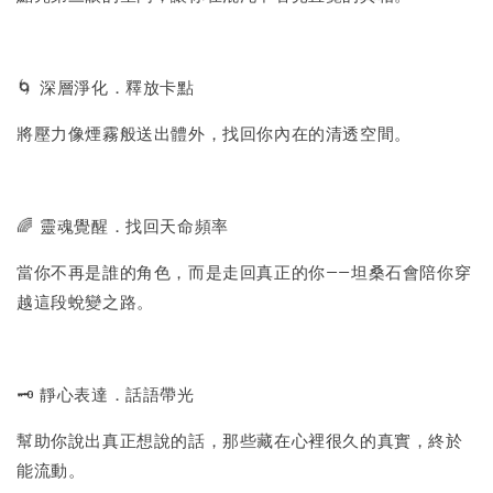
🌀 深層淨化．釋放卡點
將壓力像煙霧般送出體外，找回你內在的清透空間。
🌈 靈魂覺醒．找回天命頻率
當你不再是誰的角色，而是走回真正的你——坦桑石會陪你穿
越這段蛻變之路。
🗝️ 靜心表達．話語帶光
幫助你說出真正想說的話，那些藏在心裡很久的真實，終於
能流動。