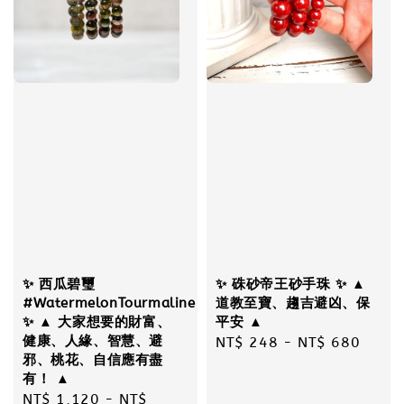
✨ 西瓜碧璽
✨ 硃砂帝王砂手珠 ✨ ▲
#WatermelonTourmaline
道教至寶、趨吉避凶、保
✨ ▲ 大家想要的財富、
平安 ▲
健康、人緣、智慧、避
Regular
NT$ 248
-
NT$ 680
邪、桃花、自信應有盡
price
有！ ▲
Regular
NT$ 1,120
-
NT$