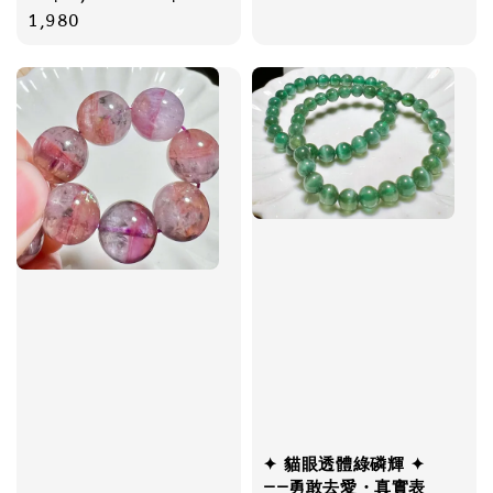
price
1,980
✦ 貓眼透體綠磷輝 ✦
——勇敢去愛・真實表