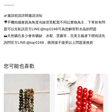
⸻
🌿邀請前請詳閱邀請須知
🎥手機拍攝會因為角度光線背景配置不同以實物為主，下單前有問
題可以先私訊
官方
LINE:@top0248
可為您解答對水晶的問題
🗻天然礦石多少會有礦缺、冰裂、雲霧等，完美主義者下標前請先
詢問
官方
LINE:@top0248
，購買後不接受以上問題退換貨
您可能也喜歡