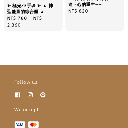
達・心的重生——
✨ 極光23手珠 ✨ ▲ 神
Regular
NT$ 820
聖能量的綜合體 ▲
price
Regular
NT$ 780
-
NT$
price
2,390
Follow us
We accept