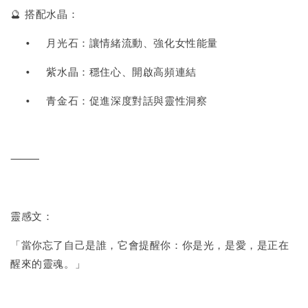
🔮 搭配水晶：
•
月光石：讓情緒流動、強化女性能量
•
紫水晶：穩住心、開啟高頻連結
•
青金石：促進深度對話與靈性洞察
⸻
靈感文：
「當你忘了自己是誰，它會提醒你：你是光，是愛，是正在
醒來的靈魂。」