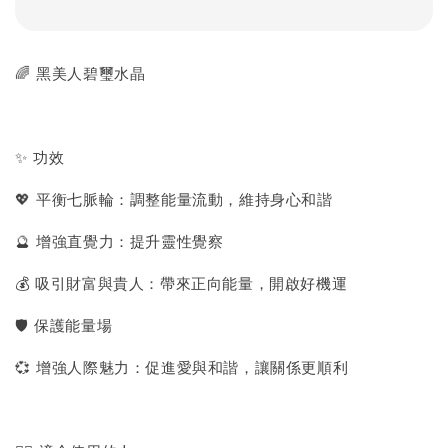
🌈 黑美人碧璽水晶
✨ 功效
💖 平衡七脈輪：調整能量流動，維持身心和諧
🔮 增強直覺力：提升靈性覺察
💰 吸引財富與貴人：帶來正向能量，開啟好機運
🛡 保護能量場
💞 增強人際魅力：促進愛與和諧，讓關係更順利