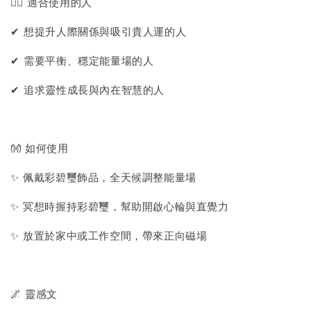
🙋‍♀️ 適合使用的人
✔ 想提升人際關係與吸引貴人運的人
✔ 需要平衡、穩定能量場的人
✔ 追求靈性成長與內在智慧的人
👐 如何使用
✨ 佩戴彩碧璽飾品，全天候調整能量場
✨ 冥想時握持彩碧璽，幫助開啟心輪與直覺力
✨ 放置於家中或工作空間，帶來正向磁場
🌌 靈感文