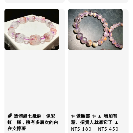
price
🌈 透體超七豼貅｜像彩
✨ 紫幽靈 ✨ ▲ 增加智
虹一樣，擁有多層次的內
慧、招貴人就靠它了 ▲
在支撐著
Regular
NT$ 180
-
NT$ 450