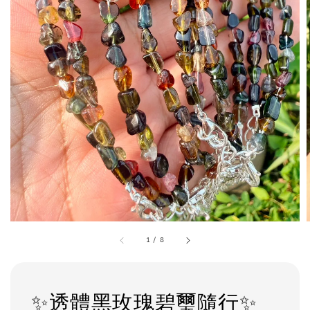
1
/
8
✨透體黑玫瑰碧璽隨行✨