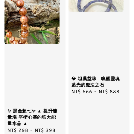
💎 坦桑盤珠｜喚醒靈魂
藍光的魔法之石
Regular
NT$ 666
-
NT$ 888
price
✨ 黑金超七✨ ▲ 提升能
量場 平衡心靈的強大能
量水晶 ▲
Regular
NT$ 298
-
NT$ 398