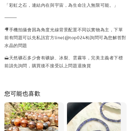
「彩虹之石，連結內在與宇宙，為生命注入無限可能。」
⸻
🎥手機拍攝會因為角度光線背景配置不同以實物為主，下單
前有問題可以先私訊官方line(@top0248)詢問可為您解答對
水晶的問題
🗻天然礦石多少會有礦缺、冰裂、雲霧等，完美主義者下標
前請先詢問，購買後不接受以上問題退換貨
您可能也喜歡