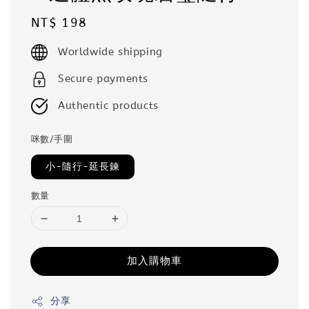
Regular
NT$ 198
price
Worldwide shipping
Secure payments
Authentic products
咪數/手圍
小-隨行-延長鍊
數量
加入購物車
分享