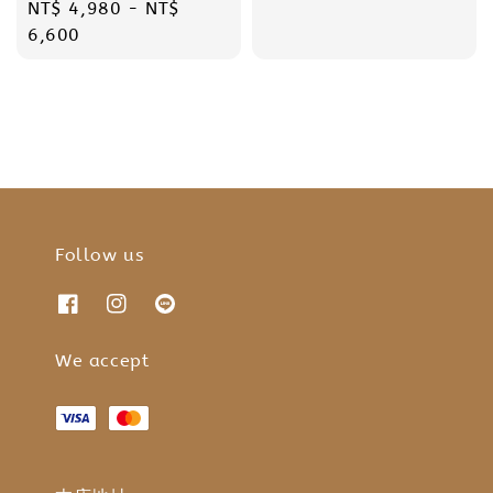
Regular
NT$ 4,980
-
NT$
price
price
6,600
Follow us
We accept