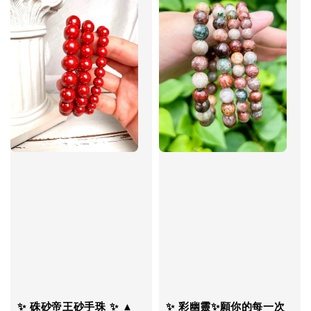
✨ 硃砂帝王砂手珠 ✨ ▲
✨ 彩幽靈✨願你的每一次