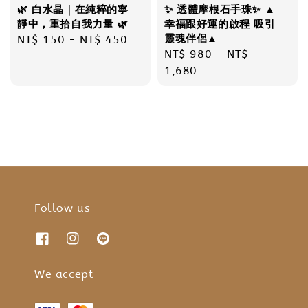
🌿 白水晶｜在純粹的寧
✨ 透體摩根石手珠✨ ▲
靜中，重拾自我力量 🌿
幸福跟好運的啟程 吸引
靈魂伴侶▲
Regular
NT$ 150
-
NT$ 450
Regular
NT$ 980
-
NT$
price
price
1,680
Follow us
We accept