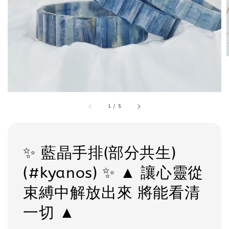
1
/
5
✨ 藍晶手排(部分共生)
(#kyanos) ✨ ▲ 讓心靈從
束縛中解放出來 將能看清
一切 ▲