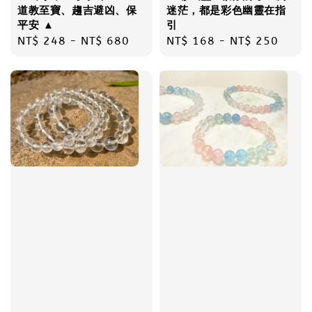
道教至寶、趨吉避凶、保
迷茫，都是彩色幽靈在指
平安 ▲
引
Regular
NT$ 248
-
NT$ 680
Regular
NT$ 168
-
NT$ 250
price
price