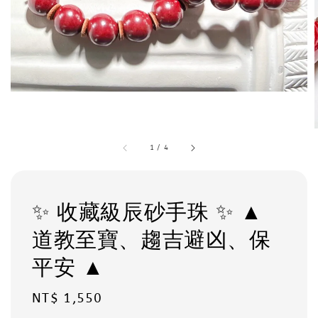
1
/
4
✨ 收藏級辰砂手珠 ✨ ▲
道教至寶、趨吉避凶、保
平安 ▲
Regular
NT$ 1,550
price