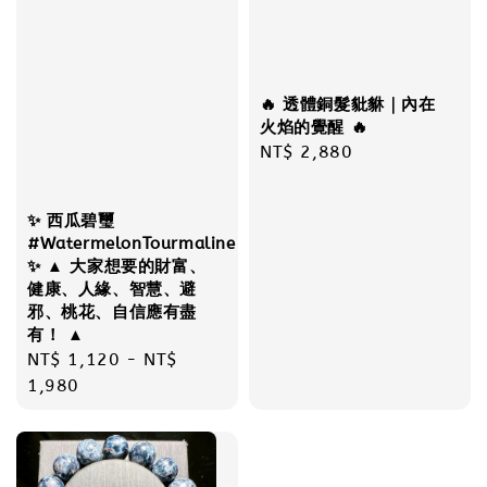
🔥 透體銅髮豼貅｜內在
火焰的覺醒 🔥
Regular
NT$ 2,880
price
✨ 西瓜碧璽
#WatermelonTourmaline
✨ ▲ 大家想要的財富、
健康、人緣、智慧、避
邪、桃花、自信應有盡
有！ ▲
Regular
NT$ 1,120
-
NT$
price
1,980