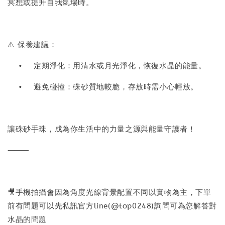
冥想或提升自我氣場時。
⚠️ 保養建議：
•
定期淨化：用清水或月光淨化，恢復水晶的能量。
•
避免碰撞：硃砂質地較脆，存放時需小心輕放。
讓硃砂手珠，成為你生活中的力量之源與能量守護者！
⸻
🎥手機拍攝會因為角度光線背景配置不同以實物為主，下單
前有問題可以先私訊官方line(@top0248)詢問可為您解答對
水晶的問題