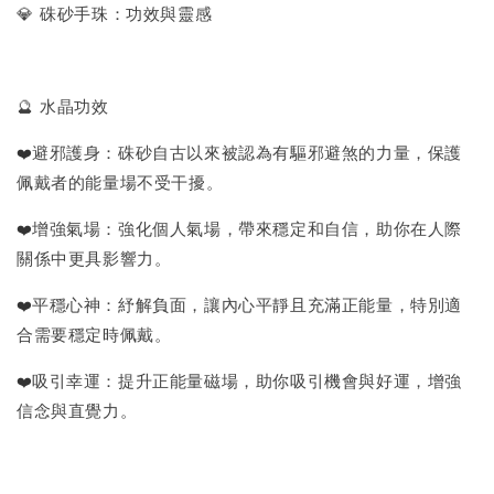
💎 硃砂手珠：功效與靈感
🔮 水晶功效
❤️
避邪護身：硃砂自古以來被認為有驅邪避煞的力量，保護
佩戴者的能量場不受干擾。
❤️
增強氣場：強化個人氣場，帶來穩定和自信，助你在人際
關係中更具影響力。
❤️
平穩心神：紓解負面，讓內心平靜且充滿正能量，特別適
合需要穩定時佩戴。
❤️
吸引幸運：提升正能量磁場，助你吸引機會與好運，增強
信念與直覺力。