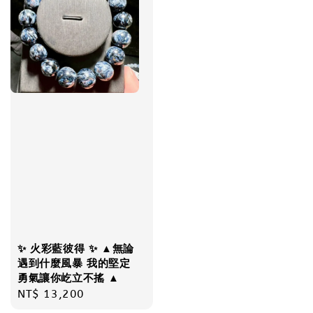
✨ 火彩藍彼得 ✨ ▲無論
遇到什麼風暴 我的堅定
勇氣讓你屹立不搖 ▲
Regular
NT$ 13,200
price