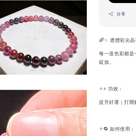
分享
🌈✨ 透體彩尖晶手珠
每一道色彩都是
綻放。
✧⚡ 功效：
提升好運｜打開
✧🔁 如何使用：