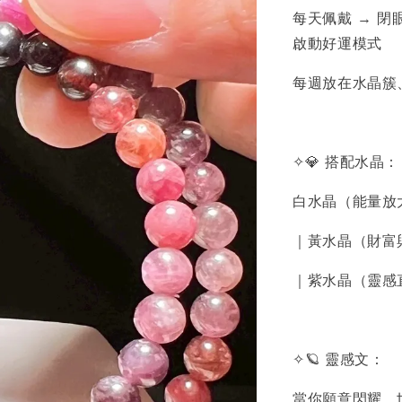
每天佩戴 → 閉
啟動好運模式
每週放在水晶簇
✧💎 搭配水晶：
白水晶（能量放
｜黃水晶（財富
｜紫水晶（靈感
✧🪐 靈感文：
當你願意閃耀，