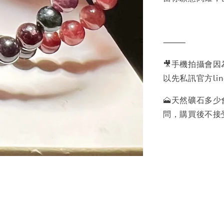
⸻
🎥手機拍攝會
以先私訊官方lin
🗻天然礦石多
問，購買後不接