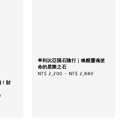
🌟利比亞隕石隨行｜喚醒靈魂使
命的星際之石
Regular
NT$ 2,200
-
NT$ 2,880
price
備！財
0