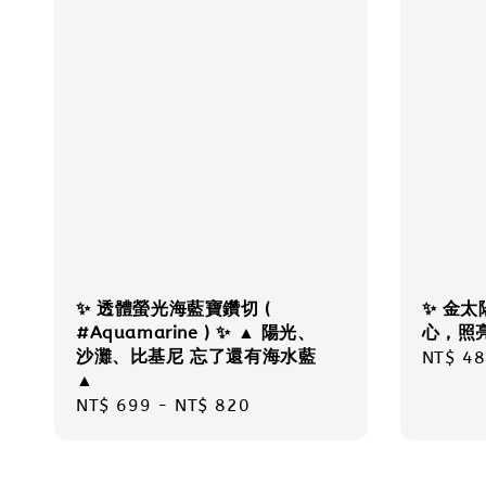
✨ 透體螢光海藍寶鑽切 (
✨ 金
#Aquamarine ) ✨ ▲ 陽光、
心，照
沙灘、比基尼 忘了還有海水藍
Regula
NT$ 48
▲
price
Regular
NT$ 699
-
NT$ 820
price