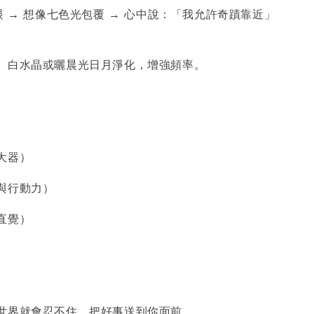
眼 → 想像七色光包覆 → 心中說：「我允許奇蹟靠近」
、白水晶或曬晨光日月淨化，增強頻率。
大器）
與行動力）
直覺）
世界就會忍不住，把好事送到你面前。