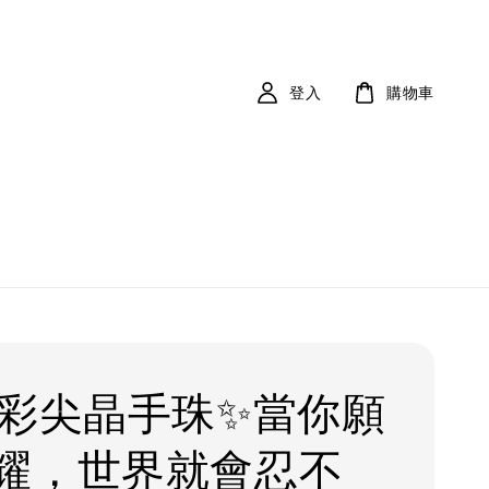
登入
購物車
✨ 彩尖晶手珠✨當你願
耀，世界就會忍不