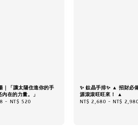
太陽｜「讓太陽住進你的手
✨ 鈦晶手排✨ ▲ 招財必
亮內在的力量。」
源滾滾旺旺來！ ▲
r
8
-
NT$ 520
Regular
NT$ 2,680
-
NT$ 2,98
price