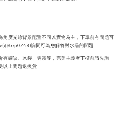
因為角度光線背景配置不同以實物為主，下單前有問題可
e(@top0248)詢問可為您解答對水晶的問題
少會有礦缺、冰裂、雲霧等，完美主義者下標前請先詢
受以上問題退換貨