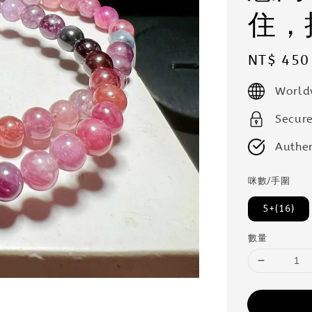
住，
Regular
NT$ 450
price
World
Secur
Authen
咪數/手圍
5+(16)
數量