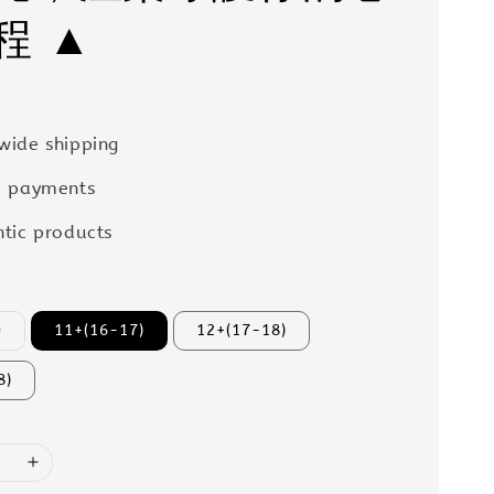
程 ▲
wide shipping
e payments
tic products
)
11+(16-17)
12+(17-18)
8)