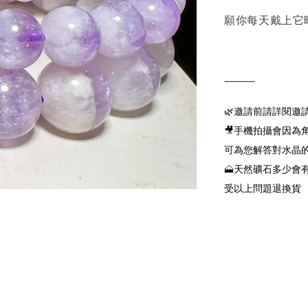
願你每天戴上它
⸻
🌿邀請前請詳閱邀
🎥手機拍攝會因
可為您解答對水晶
🗻天然礦石多少
受以上問題退換貨