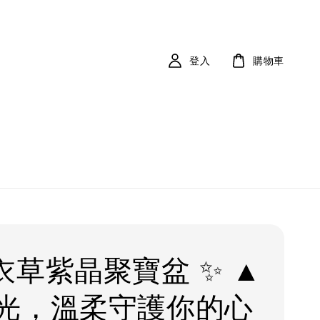
登入
購物車
衣草紫晶聚寶盆 ✨ ▲
光，溫柔守護你的心