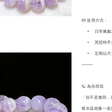
👐 使用方式：
•
日常佩戴
•
冥想時手
•
定期以月
⸻
🪐 為你而寫
「你不是脆弱，
紫水晶就像一道