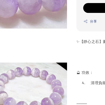
分享
✨【靜心之石】
🔮 功效：
4.
清理負
⸻