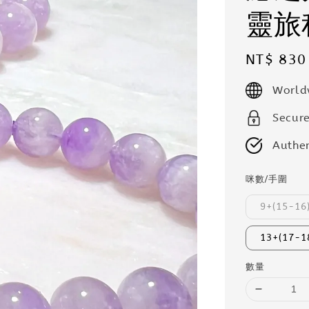
靈旅
Regular
NT$ 830
price
World
Secur
Authen
咪數/手圍
9+(15-16
13+(17-1
數量