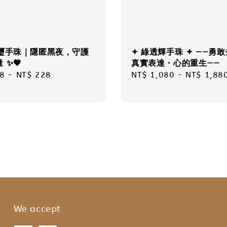
碧璽手珠｜隱匿黑夜，守護
✦ 綠透輝手珠 ✦ ——勇
 ✨🖤
真實表達・心的重生——
r
8
-
NT$ 228
Regular
NT$ 1,080
-
NT$ 1,88
price
We accept