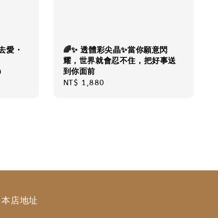
敢去愛・
🌈✨ 透體彩尖晶✨當你願意閃
耀，世界就會忍不住，把好事送
到你面前
0
Regular
NT$ 1,880
price
本店地址