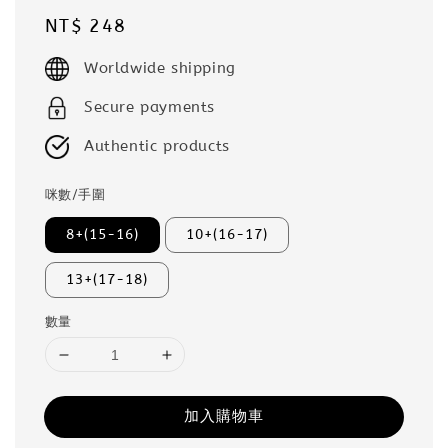
Regular
NT$ 248
price
Worldwide shipping
Secure payments
Authentic products
咪數/手圍
8+(15-16)
10+(16-17)
13+(17-18)
數量
加入購物車