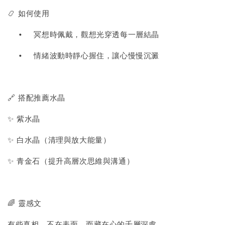
📿 如何使用
•
冥想時佩戴，觀想光穿透每一層結晶
•
情緒波動時靜心握住，讓心慢慢沉澱
🔗 搭配推薦水晶
✨ 紫水晶
✨ 白水晶（清理與放大能量）
✨ 青金石（提升高層次思維與溝通）
🌈 靈感文
有些真相，不在表面，而藏在心的千層深處。