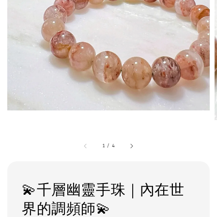
1
/
4
💫千層幽靈手珠｜內在世
界的調頻師💫