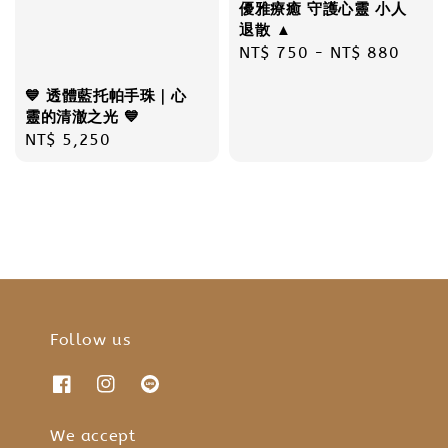
優雅療癒 守護心靈 小人
退散 ▲
Regular
NT$ 750
-
NT$ 880
price
💙 透體藍托帕手珠｜心
靈的清澈之光 💙
Regular
NT$ 5,250
price
Follow us
We accept