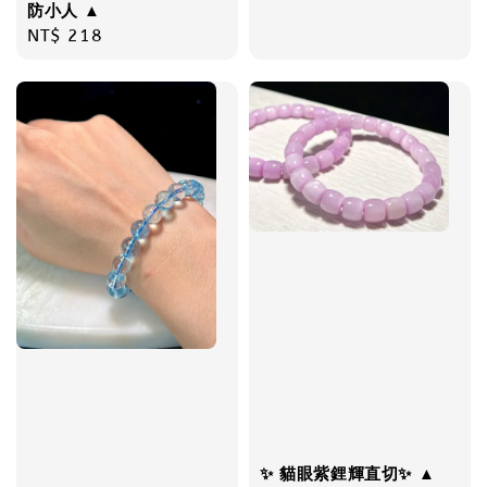
防小人 ▲
Regular
NT$ 218
price
✨ 貓眼紫鋰輝直切✨ ▲