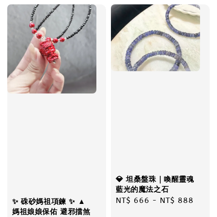
💎 坦桑盤珠｜喚醒靈魂
藍光的魔法之石
Regular
NT$ 666
-
NT$ 888
✨ 硃砂媽祖項鍊 ✨ ▲
媽祖娘娘保佑 避邪擋煞
price