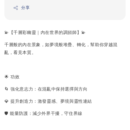
分享
💫【千層彩幽靈｜內在世界的調頻師】💫
千層般的內在景象，如夢境般堆疊、轉化，幫助你穿越混
亂，看見本質。
🌟 功效
🌀 強化意志力：在混亂中保持選擇與方向
💎 提升創造力：激發靈感、夢境與靈性連結
🛡️ 能量防護：減少外界干擾，守住界線